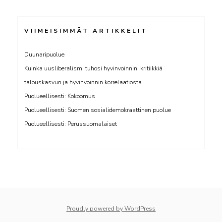
VIIMEISIMMÄT ARTIKKELIT
Duunaripuolue
Kuinka uusliberalismi tuhosi hyvinvoinnin: kritiikkiä
talouskasvun ja hyvinvoinnin korrelaatiosta
Puolueellisesti: Kokoomus
Puolueellisesti: Suomen sosialidemokraattinen puolue
Puolueellisesti: Perussuomalaiset
whois: Nuno Sarmento 
Proudly powered by WordPress