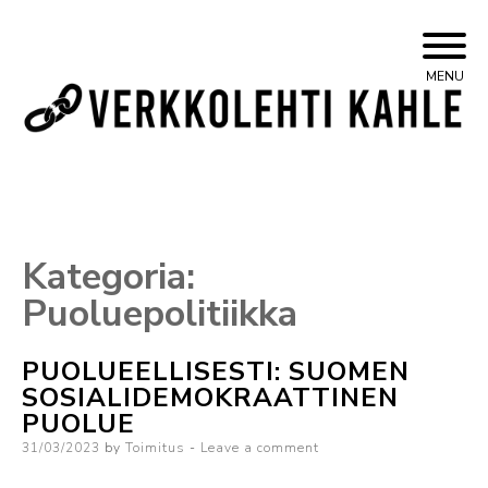
Skip
Yleisvasemmistolainen verkkojulkaisu
Kahle
MENU
to
content
Kategoria:
Puoluepolitiikka
PUOLUEELLISESTI: SUOMEN
SOSIALIDEMOKRAATTINEN
PUOLUE
Posted
31/03/2023
by
Toimitus
Leave a comment
on