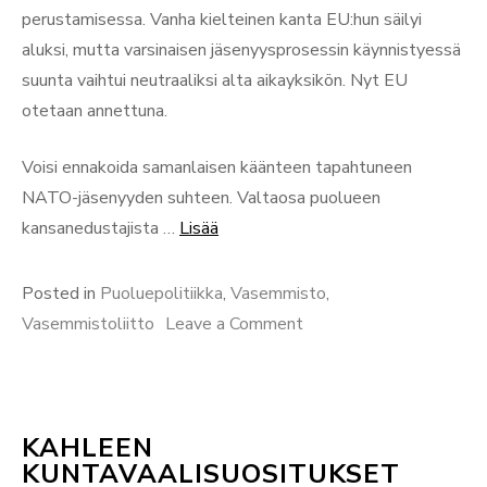
perustamisessa. Vanha kielteinen kanta EU:hun säilyi
aluksi, mutta varsinaisen jäsenyysprosessin käynnistyessä
suunta vaihtui neutraaliksi alta aikayksikön. Nyt EU
otetaan annettuna.
Voisi ennakoida samanlaisen käänteen tapahtuneen
NATO-jäsenyyden suhteen. Valtaosa puolueen
“Nyt
kansanedustajista …
Lisää
on
aika
Posted in
Puoluepolitiikka
,
Vasemmisto
,
ajatella
on
Vasemmistoliitto
Leave a Comment
vasemmiston
Nyt
ulko-
on
ja
aika
turvallisuuspolitiikka
KAHLEEN
ajatella
KUNTAVAALISUOSITUKSET
kokonaan
vasemmiston