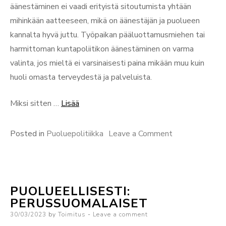
äänestäminen ei vaadi erityistä sitoutumista yhtään
mihinkään aatteeseen, mikä on äänestäjän ja puolueen
kannalta hyvä juttu. Työpaikan pääluottamusmiehen tai
harmittoman kuntapoliitikon äänestäminen on varma
valinta, jos mieltä ei varsinaisesti paina mikään muu kuin
huoli omasta terveydestä ja palveluista.
“Puolueellisesti:
Miksi sitten …
Lisää
Suomen
sosialidemokraattinen
on
Posted in
Puoluepolitiikka
Leave a Comment
puolue”
Puolueellisesti
Suomen
sosialidemokra
PUOLUEELLISESTI:
puolue
PERUSSUOMALAISET
Posted
30/03/2023
by
Toimitus
Leave a comment
on