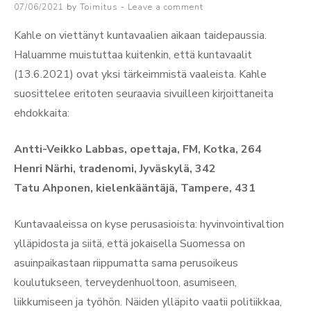
Posted
07/06/2021
by
Toimitus
Leave a comment
uudelleen”
ulko-
on
ja
Kahle on viettänyt kuntavaalien aikaan taidepaussia.
turvallisuuspolitiikka
Haluamme muistuttaa kuitenkin, että kuntavaalit
kokonaan
(13.6.2021) ovat yksi tärkeimmistä vaaleista. Kahle
uudelleen
suosittelee eritoten seuraavia sivuilleen kirjoittaneita
ehdokkaita:
Antti-Veikko Labbas, opettaja, FM, Kotka, 264
Henri Närhi, tradenomi, Jyväskylä, 342
Tatu Ahponen, kielenkääntäjä, Tampere, 431
Kuntavaaleissa on kyse perusasioista: hyvinvointivaltion
ylläpidosta ja siitä, että jokaisella Suomessa on
asuinpaikastaan riippumatta sama perusoikeus
koulutukseen, terveydenhuoltoon, asumiseen,
liikkumiseen ja työhön. Näiden ylläpito vaatii politiikkaa,