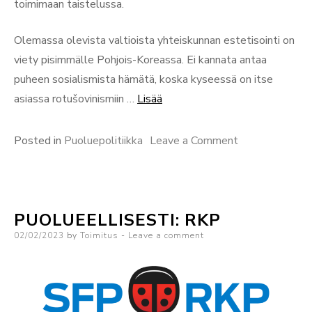
toimimaan taistelussa.
Olemassa olevista valtioista yhteiskunnan estetisointi on
viety pisimmälle Pohjois-Koreassa. Ei kannata antaa
puheen sosialismista hämätä, koska kyseessä on itse
“Puolueellisesti:
asiassa rotušovinismiin …
Lisää
Perussuomalaiset”
on
Posted in
Puoluepolitiikka
Leave a Comment
Puolueellisesti
Perussuomalai
PUOLUEELLISESTI: RKP
Posted
02/02/2023
by
Toimitus
Leave a comment
on