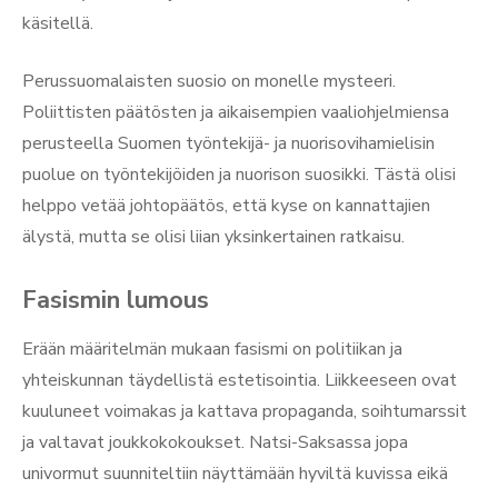
käsitellä.
Perussuomalaisten suosio on monelle mysteeri.
Poliittisten päätösten ja aikaisempien vaaliohjelmiensa
perusteella Suomen työntekijä- ja nuorisovihamielisin
puolue on työntekijöiden ja nuorison suosikki. Tästä olisi
helppo vetää johtopäätös, että kyse on kannattajien
älystä, mutta se olisi liian yksinkertainen ratkaisu.
Fasismin lumous
Erään määritelmän mukaan fasismi on politiikan ja
yhteiskunnan täydellistä estetisointia. Liikkeeseen ovat
kuuluneet voimakas ja kattava propaganda, soihtumarssit
ja valtavat joukkokokoukset. Natsi-Saksassa jopa
univormut suunniteltiin näyttämään hyviltä kuvissa eikä