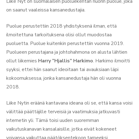
Liike Nyt on suomalaisen puoluekentän nuorin puolue, joka
on saanut vaaleissa kansanedustajia.
Puolue perustettiin 2018 yhdistyksenä ilman, että
ilmoitettuna tarkoituksena olisi ollut muodostaa
puoluetta. Puolue kuitenkin perustettiin vuonna 2019.
Puolueen perustajana ja johtohahmona on alusta lähtien
ollut liikemies
Harry ”Hjallis” Harkimo
. Harkimo ilmoitti
syyksi, ettei hän saanut ideoitaan tai avauksiaan läpi
kokoomuksessa, jonka kansanedustaja hän oli vuonna
2018.
Liike Nytin eräänä kantavana ideana oli se, että kansa voisi
välittää päättäjille terveisiä ja vaatimuksia jatkuvasti
internetin yli. Tämä toisi uuden suoremman
vaikutuskanavan kansalaisille, jotka eivät kokeneet
voivansa vaikuttaa päätöksentekoon tarpeeksi.