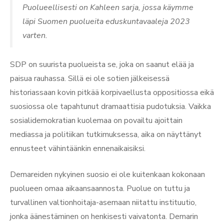
Puolueellisesti on Kahleen sarja, jossa käymme
läpi Suomen puolueita eduskuntavaaleja 2023
varten.
SDP on suurista puolueista se, joka on saanut elää ja
paisua rauhassa. Sillä ei ole sotien jälkeisessä
historiassaan kovin pitkää korpivaellusta oppositiossa eikä
suosiossa ole tapahtunut dramaattisia pudotuksia. Vaikka
sosialidemokratian kuolemaa on povailtu ajoittain
mediassa ja politiikan tutkimuksessa, aika on näyttänyt
ennusteet vähintäänkin ennenaikaisiksi.
Demareiden nykyinen suosio ei ole kuitenkaan kokonaan
puolueen omaa aikaansaannosta. Puolue on tuttu ja
turvallinen valtionhoitaja-asemaan niitattu instituutio,
jonka äänestäminen on henkisesti vaivatonta. Demarin