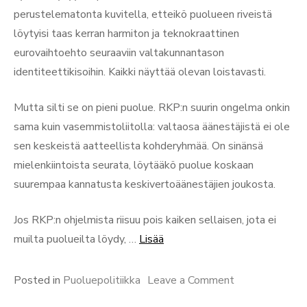
perustelematonta kuvitella, etteikö puolueen riveistä
löytyisi taas kerran harmiton ja teknokraattinen
eurovaihtoehto seuraaviin valtakunnantason
identiteettikisoihin. Kaikki näyttää olevan loistavasti.
Mutta silti se on pieni puolue. RKP:n suurin ongelma onkin
sama kuin vasemmistoliitolla: valtaosa äänestäjistä ei ole
sen keskeistä aatteellista kohderyhmää. On sinänsä
mielenkiintoista seurata, löytääkö puolue koskaan
suurempaa kannatusta keskivertoäänestäjien joukosta.
Jos RKP:n ohjelmista riisuu pois kaiken sellaisen, jota ei
“Puolueellisesti:
muilta puolueilta löydy, …
Lisää
RKP”
on
Posted in
Puoluepolitiikka
Leave a Comment
Puolueellisesti