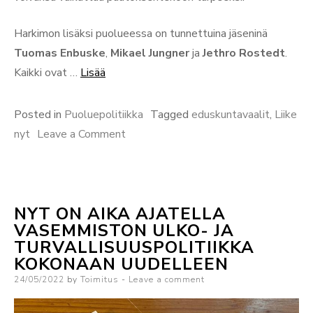
Harkimon lisäksi puolueessa on tunnettuina jäseninä
Tuomas Enbuske
,
Mikael Jungner
ja
Jethro Rostedt
.
“Puolueellisesti:
Kaikki ovat …
Lisää
Liike
Nyt”
Posted in
Puoluepolitiikka
Tagged
eduskuntavaalit
,
Liike
on
nyt
Leave a Comment
Puolueellisesti:
Liike
Nyt
NYT ON AIKA AJATELLA
VASEMMISTON ULKO- JA
TURVALLISUUSPOLITIIKKA
KOKONAAN UUDELLEEN
Posted
24/05/2022
by
Toimitus
Leave a comment
on