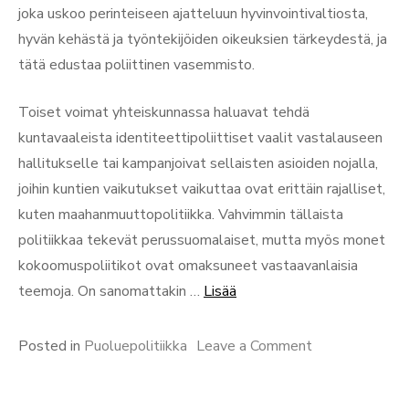
joka uskoo perinteiseen ajatteluun hyvinvointivaltiosta,
hyvän kehästä ja työntekijöiden oikeuksien tärkeydestä, ja
tätä edustaa poliittinen vasemmisto.
Toiset voimat yhteiskunnassa haluavat tehdä
kuntavaaleista identiteettipoliittiset vaalit vastalauseen
hallitukselle tai kampanjoivat sellaisten asioiden nojalla,
joihin kuntien vaikutukset vaikuttaa ovat erittäin rajalliset,
kuten maahanmuuttopolitiikka. Vahvimmin tällaista
politiikkaa tekevät perussuomalaiset, mutta myös monet
kokoomuspoliitikot ovat omaksuneet vastaavanlaisia
“Kahleen
teemoja. On sanomattakin …
Lisää
kuntavaalisuositukset”
on
Posted in
Puoluepolitiikka
Leave a Comment
Kahleen
kuntavaalisuos