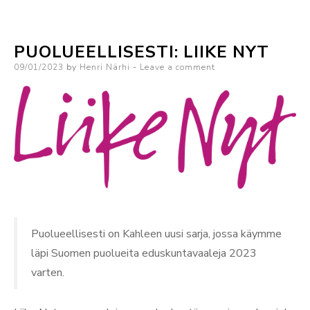
RKP
PUOLUEELLISESTI: LIIKE NYT
Posted
09/01/2023
by
Henri Närhi
Leave a comment
on
Puolueellisesti on Kahleen uusi sarja, jossa käymme
läpi Suomen puolueita eduskuntavaaleja 2023
varten.