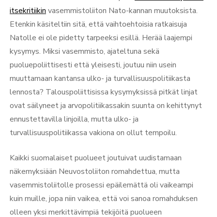
itsekritiikin
vasemmistoliiton Nato-kannan muutoksista.
Etenkin käsiteltiin sitä, että vaihtoehtoisia ratkaisuja
Natolle ei ole pidetty tarpeeksi esillä. Herää laajempi
kysymys. Miksi vasemmisto, ajateltuna sekä
puoluepoliittisesti että yleisesti, joutuu niin usein
muuttamaan kantansa ulko- ja turvallisuuspolitiikasta
lennosta? Talouspoliittisissa kysymyksissä pitkät linjat
ovat säilyneet ja arvopolitiikassakin suunta on kehittynyt
ennustettavilla linjoilla, mutta ulko- ja
turvallisuuspolitiikassa vakiona on ollut tempoilu.
Kaikki suomalaiset puolueet joutuivat uudistamaan
näkemyksiään Neuvostoliiton romahdettua, mutta
vasemmistoliitolle prosessi epäilemättä oli vaikeampi
kuin muille, jopa niin vaikea, että voi sanoa romahduksen
olleen yksi merkittävimpiä tekijöitä puolueen