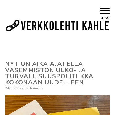
Skip
Yleisvasemmistolainen verkkojulkaisu
Kahle
MENU
to
content
NYT ON AIKA AJATELLA
VASEMMISTON ULKO- JA
TURVALLISUUSPOLITIIKKA
KOKONAAN UUDELLEEN
Posted
24/05/2022
by
Toimitus
on