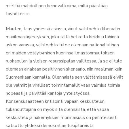
miettiä mahdollinen keinovalikoima, millä päästään
tavoitteisiin.
Muuten, taas yhdessä asiassa, ainut vaihtoehto liberaalin
maailmanjärjestyksen, joka tällä hetkellä keikkuu lähinnä
uskon varassa, vaihtoehto tulee olemaan nationalistinen
eri maiden vetäytyminen kuoriinsa ilmastonmuutoksen,
ruokapulan ja yleisen resurssipulan vallitessa. Ja se ei tule
olemaan ainakaan positiivinen skenaario, niin maailman kuin
Suomenkaan kannalta. Olennaista sen välttämisessä eivät
ole valmiit ja viralliset toimintamallit vaan valmius toimia
nopeasti ja päivittää kantoja yhteistyössä.
Konsensusaatteen kritisointi vapaan keskustelun
tukahduttajana on myös sitä olennaista, että vapaa
keskustelu ja näkemyksien moninaisuus on perinteisesti
katsottu yhdeksi demokratian tukipilareista.