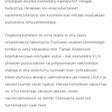
eteenpäin eivätkä esimerkiksi kannanotot Venäjän
hyökättyä Ukrainaan ole enää edustaneet
vasemmistoliitolla, sen koommin kuin millään muullakaan
puolueella, tätä perinnelinjaa.
Ongelma kuitenkin on, että tilalle ei olla saatu
omaleimaista näkemystä. Puolueen sisäinen perinnelinjan
kritiikki ei vielä tällaiseksi riitä. Tämän Andersson
kirjoituksessaan nostaakin esille – kun esimerkiksi EU:n
yhteisen puolustuksen tai pohjoismaisen vaihtoehdon
malleja ei olla onnistuttu tuomaan esiin, sotilaallisen
kriisin uhatessa ainoaksi vaihtoehdoksi jää mennä USA:n ja
länsiliittouman selän taakse. Harvaa kuitenkaan vakuuttaa
se, että kerrotaan tällaisen jälkeen, miten
vastentahtoisesti se tehtiin. Olennaista eivät ole
tuntemukset vaan teot.