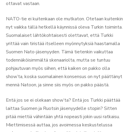
ottavat vastaan.
NATO-tie ei kuitenkaan ole mutkaton. Otetaan kuitenkin
nyt vaikka tällä hetkellä käynnissä oleva Turkin toiminta.
Suomalaiset lähtökohtaisesti olettavat, että Turkki
yrittää vain tiristää itselleen myönnytyksiä haastamalla
Suomen Nato-jäsenyyden. Tämä tietenkin vaikuttaa
todennäköisimmältä skenaariolta, mutta se tuntuu
pohjautuvan myös siihen, että kaiken on pakko olla
show’ta, koska suomalainen konsensus on nyt päättänyt
mennä Natoon, ja sinne siis myös on pakko päästä.
Entä jos se ei olekaan show’ta? Entä jos Turkki päättää
laittaa Suomen ja Ruotsin jäsenyydelle stopin? Sitten
pitää miettiä vähintään yhtä nopeasti jokin uusi ratkaisu.
Miettimisessä auttaa, jos avoimessa keskustelussa