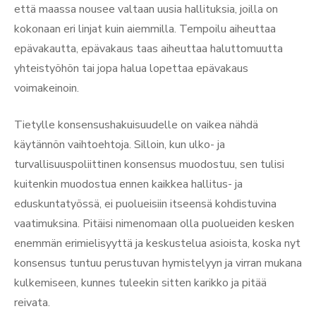
että maassa nousee valtaan uusia hallituksia, joilla on
kokonaan eri linjat kuin aiemmilla. Tempoilu aiheuttaa
epävakautta, epävakaus taas aiheuttaa haluttomuutta
yhteistyöhön tai jopa halua lopettaa epävakaus
voimakeinoin.
Tietylle konsensushakuisuudelle on vaikea nähdä
käytännön vaihtoehtoja. Silloin, kun ulko- ja
turvallisuuspoliittinen konsensus muodostuu, sen tulisi
kuitenkin muodostua ennen kaikkea hallitus- ja
eduskuntatyössä, ei puolueisiin itseensä kohdistuvina
vaatimuksina. Pitäisi nimenomaan olla puolueiden kesken
enemmän erimielisyyttä ja keskustelua asioista, koska nyt
konsensus tuntuu perustuvan hymistelyyn ja virran mukana
kulkemiseen, kunnes tuleekin sitten karikko ja pitää
reivata.