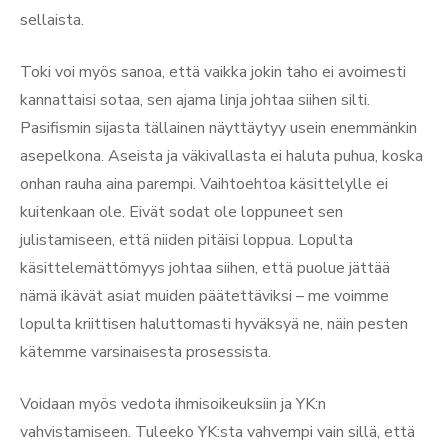
sellaista.
Toki voi myös sanoa, että vaikka jokin taho ei avoimesti
kannattaisi sotaa, sen ajama linja johtaa siihen silti.
Pasifismin sijasta tällainen näyttäytyy usein enemmänkin
asepelkona. Aseista ja väkivallasta ei haluta puhua, koska
onhan rauha aina parempi. Vaihtoehtoa käsittelylle ei
kuitenkaan ole. Eivät sodat ole loppuneet sen
julistamiseen, että niiden pitäisi loppua. Lopulta
käsittelemättömyys johtaa siihen, että puolue jättää
nämä ikävät asiat muiden päätettäviksi – me voimme
lopulta kriittisen haluttomasti hyväksyä ne, näin pesten
kätemme varsinaisesta prosessista.
Voidaan myös vedota ihmisoikeuksiin ja YK:n
vahvistamiseen. Tuleeko YK:sta vahvempi vain sillä, että