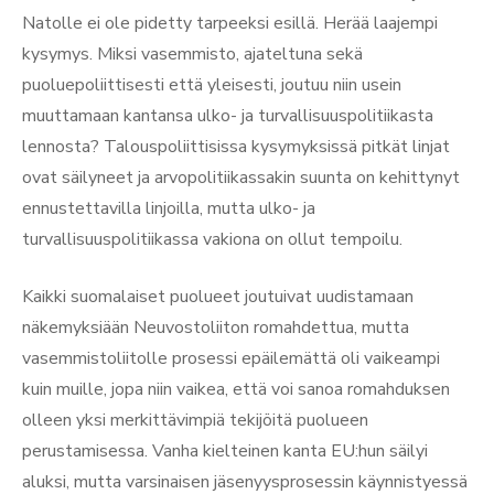
Natolle ei ole pidetty tarpeeksi esillä. Herää laajempi
kysymys. Miksi vasemmisto, ajateltuna sekä
puoluepoliittisesti että yleisesti, joutuu niin usein
muuttamaan kantansa ulko- ja turvallisuuspolitiikasta
lennosta? Talouspoliittisissa kysymyksissä pitkät linjat
ovat säilyneet ja arvopolitiikassakin suunta on kehittynyt
ennustettavilla linjoilla, mutta ulko- ja
turvallisuuspolitiikassa vakiona on ollut tempoilu.
Kaikki suomalaiset puolueet joutuivat uudistamaan
näkemyksiään Neuvostoliiton romahdettua, mutta
vasemmistoliitolle prosessi epäilemättä oli vaikeampi
kuin muille, jopa niin vaikea, että voi sanoa romahduksen
olleen yksi merkittävimpiä tekijöitä puolueen
perustamisessa. Vanha kielteinen kanta EU:hun säilyi
aluksi, mutta varsinaisen jäsenyysprosessin käynnistyessä