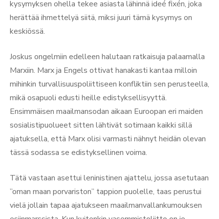
kysymyksen ohella tekee asiasta lähinnä ideé fixén, joka
herättää ihmettelyä siitä, miksi juuri tämä kysymys on
keskiössä.
Joskus ongelmiin edelleen halutaan ratkaisuja palaamalla
Marxiin. Marx ja Engels ottivat hanakasti kantaa milloin
mihinkin turvallisuuspoliittiseen konfliktiin sen perusteella,
mikä osapuoli edusti heille edistyksellisyyttä.
Ensimmäisen maailmansodan aikaan Euroopan eri maiden
sosialistipuolueet sitten lähtivät sotimaan kaikki sillä
ajatuksella, että Marx olisi varmasti nähnyt heidän olevan
tässä sodassa se edistyksellinen voima.
Tätä vastaan asettui leninistinen ajattelu, jossa asetutaan
”oman maan porvariston” tappion puolelle, taas perustui
vielä jollain tapaa ajatukseen maailmanvallankumouksen