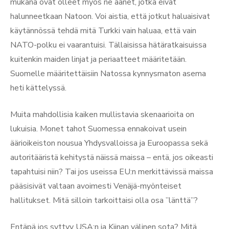
mukana ovat olleet myös ne äänet, jotka eivät
halunneetkaan Natoon. Voi aistia, että jotkut haluaisivat
käytännössä tehdä mitä Turkki vain haluaa, että vain
NATO-polku ei vaarantuisi. Tällaisissa hätäratkaisuissa
kuitenkin maiden linjat ja periaatteet määritetään.
Suomelle määritettäisiin Natossa kynnysmaton asema
heti kättelyssä.
Muita mahdollisia kaiken mullistavia skenaarioita on
lukuisia. Monet tahot Suomessa ennakoivat usein
äärioikeiston nousua Yhdysvalloissa ja Euroopassa sekä
autoritääristä kehitystä näissä maissa – entä, jos oikeasti
tapahtuisi niin? Tai jos useissa EU:n merkittävissä maissa
pääsisivät valtaan avoimesti Venäjä-myönteiset
hallitukset. Mitä silloin tarkoittaisi olla osa ”länttä”?
Entäpä jos syttyy USA:n ja Kiinan välinen sota? Mitä