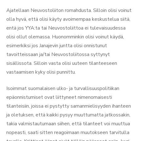
Ajatellaan Neuvostoliiton romahdusta. Silloin olisi voinut
olla hyvä, että olisi käyty avoimempaa keskustelua siitä,
entä jos YYA:ta tai Neuvostoliittoa ei tulevaisuudessa
olisi ollut olemassa. Huonomminkin olisi voinut käydä,
esimerkiksi jos Janajevin juntta olisi onnistunut
tavoitteissaan ja/tai Neuvostoliitossa syttynyt
sisällissota. Silloin vasta olisi uuteen tilanteeseen
vastaamisen kyky olisi punnittu.
Isoimmat suomalaisen ulko- ja turvallisuuspolitiikan
epäonnistumiset ovat liittyneet nimenomaisesti
tilanteisiin, joissa ei pystytty samanmielisyyden ihanteen
ja oletuksen, että kaikki pysyy muuttumatta jatkossakin,
takia valmistautumaan siihen, että tilanteet voi muuttua
nopeasti, saati sitten reagoimaan muutokseen tarvitulla