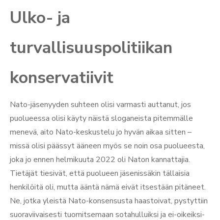
Ulko- ja
turvallisuuspolitiikan
konservatiivit
Nato-jäsenyyden suhteen olisi varmasti auttanut, jos
puolueessa olisi käyty näistä sloganeista pitemmälle
menevä, aito Nato-keskustelu jo hyvän aikaa sitten –
missä olisi päässyt ääneen myös se noin osa puolueesta,
joka jo ennen helmikuuta 2022 oli Naton kannattajia.
Tietäjät tiesivät, että puolueen jäsenissäkin tällaisia
henkilöitä oli, mutta ääntä nämä eivät itsestään pitäneet.
Ne, jotka yleistä Nato-konsensusta haastoivat, pystyttiin
suoraviivaisesti tuomitsemaan sotahulluiksi ja ei-oikeiksi-