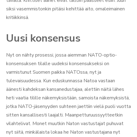
tavalla. Kriittiset äänet eivät tällöin päässeet esiin. Juuri
siksi vasemmistonkin pitäisi kehittää aito, omaleimainen
kritiikkinsä.
Uusi konsensus
Nyt on nähty prosessi, jossa aiemman NATO-optio-
konsensuksen tilalle uudeksi konsensukseksi on
varmistunut Suomen paikka NATOssa, nyt ja
tulevaisuudessa. Kun eduskunnassa Natoa vastaan
äänesti kahdeksan kansanedustajaa, alettiin näitä lähes
heti vaatia tilille näkemyksistään, samoista näkemyksistä,
jotka NATO-jäsenyyden suhteen jaettiin vielä puoli vuotta
sitten kansallisesti laajalti. Maanpetturuussyytteetkin
vilahtelivat. Monet muutkin Naton vastustajat puhuvat
nyt siitä, minkälaista lokaa he Naton vastustajana nyt