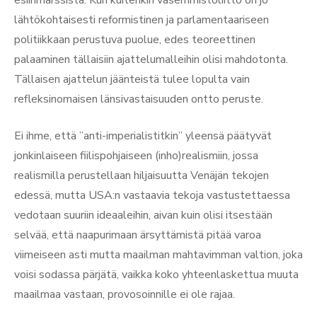
esiinmarssista. Kun kuitenkin vasemmistoliitto on jo
lähtökohtaisesti reformistinen ja parlamentaariseen
politiikkaan perustuva puolue, edes teoreettinen
palaaminen tällaisiin ajattelumalleihin olisi mahdotonta.
Tällaisen ajattelun jäänteistä tulee lopulta vain
refleksinomaisen länsivastaisuuden ontto peruste.
Ei ihme, että ”anti-imperialistitkin” yleensä päätyvät
jonkinlaiseen fiilispohjaiseen (inho)realismiin, jossa
realismilla perustellaan hiljaisuutta Venäjän tekojen
edessä, mutta USA:n vastaavia tekoja vastustettaessa
vedotaan suuriin ideaaleihin, aivan kuin olisi itsestään
selvää, että naapurimaan ärsyttämistä pitää varoa
viimeiseen asti mutta maailman mahtavimman valtion, joka
voisi sodassa pärjätä, vaikka koko yhteenlaskettua muuta
maailmaa vastaan, provosoinnille ei ole rajaa.