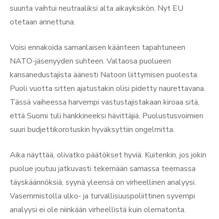
suunta vaihtui neutraaliksi alta aikayksikön. Nyt EU
otetaan annettuna.
Voisi ennakoida samanlaisen käänteen tapahtuneen
NATO-jäsenyyden suhteen. Valtaosa puolueen
kansanedustajista äänesti Natoon liittymisen puolesta.
Puoli vuotta sitten ajatustakin olisi pidetty naurettavana.
Tässä vaiheessa harvempi vastustajistakaan kiroaa sitä,
että Suomi tuli hankkineeksi hävittäjiä. Puolustusvoimien
suuri budjettikorotuskin hyväksyttiin ongelmitta.
Aika näyttää, olivatko päätökset hyviä. Kuitenkin, jos jokin
puolue joutuu jatkuvasti tekemään samassa teemassa
täyskäännöksiä, syynä yleensä on virheellinen analyysi.
Vasemmistolla ulko- ja turvallisuuspoliittinen syvempi
analyysi ei ole niinkään virheellistä kuin olematonta.