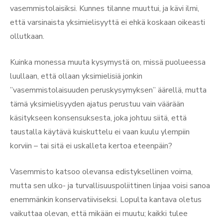
vasemmistolaisiksi. Kunnes tilanne muuttui, ja kävi ilmi,
että varsinaista yksimielisyyttä ei ehkä koskaan oikeasti
ollutkaan.
Kuinka monessa muuta kysymystä on, missä puolueessa
luullaan, että ollaan yksimielisiä jonkin
”vasemmistolaisuuden peruskysymyksen” äärellä, mutta
tämä yksimielisyyden ajatus perustuu vain väärään
käsitykseen konsensuksesta, joka johtuu siitä, että
taustalla käytävä kuiskuttelu ei vaan kuulu ylempiin
korviin – tai sitä ei uskalleta kertoa eteenpäin?
Vasemmisto katsoo olevansa edistyksellinen voima,
mutta sen ulko- ja turvallisuuspoliittinen linjaa voisi sanoa
enemmänkin konservatiiviseksi. Lopulta kantava oletus
vaikuttaa olevan, että mikään ei muutu; kaikki tulee