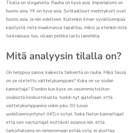
Tilalla on sloganeita. Rauha on hyvä asia. Imperialismi on
huono asia. YK on hyvä asia. Sotilaalliset miehitykset ovat
huono asia. Ja niin edelleen. Kuitenkin ilman syvällisempää
käsitystä, mitä maailmassa tapahtuu, miksi, ja etenkin mitä
tulevaisuus tuo, ollaan pelkkä lastu lainehilla.
Mitä analyysin tilalla on?
On helppoa sanoa; kaikesta tärkeintä on rauha. Mikä tässä
on se oletettu väittelykumppani? Kuka on se sodan
kannattaja? Etenkin kun kyse on vasemmistoliiton
sisäisistä keskusteluista, tuskin nyt ajatellaan, että
väittelykumppanina onkin joku 30-luvun
uudelleensyntynyt AKS:n soturi. Sekä Naton kannattajat
että sen vastustajat esittävät asiansa niin, että
tarkoituksena on nimenomaan estää sota, ei aloittaa