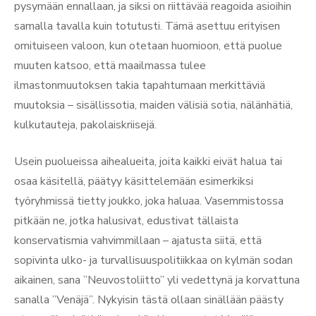
pysymään ennallaan, ja siksi on riittävää reagoida asioihin
samalla tavalla kuin totutusti. Tämä asettuu erityisen
omituiseen valoon, kun otetaan huomioon, että puolue
muuten katsoo, että maailmassa tulee
ilmastonmuutoksen takia tapahtumaan merkittäviä
muutoksia – sisällissotia, maiden välisiä sotia, nälänhätiä,
kulkutauteja, pakolaiskriisejä.
Usein puolueissa aihealueita, joita kaikki eivät halua tai
osaa käsitellä, päätyy käsittelemään esimerkiksi
työryhmissä tietty joukko, joka haluaa. Vasemmistossa
pitkään ne, jotka halusivat, edustivat tällaista
konservatismia vahvimmillaan – ajatusta siitä, että
sopivinta ulko- ja turvallisuuspolitiikkaa on kylmän sodan
aikainen, sana ”Neuvostoliitto” yli vedettynä ja korvattuna
sanalla ”Venäjä”. Nykyisin tästä ollaan sinällään päästy