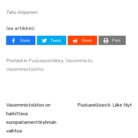
Tatu Ahponen
Jaa artikkeli
Share
Tweet
Share
Print
Posted in
Puoluepolitiikka
,
Vasemmisto
,
Vasemmistoliitto
Vasemmistoliiton on
Puolueellisesti: Liike Nyt
Artikkelien
harkittava
selaus
europarlamenttiryhmän
vaihtoa