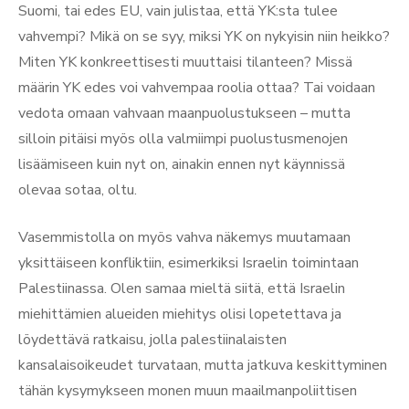
Suomi, tai edes EU, vain julistaa, että YK:sta tulee
vahvempi? Mikä on se syy, miksi YK on nykyisin niin heikko?
Miten YK konkreettisesti muuttaisi tilanteen? Missä
määrin YK edes voi vahvempaa roolia ottaa? Tai voidaan
vedota omaan vahvaan maanpuolustukseen – mutta
silloin pitäisi myös olla valmiimpi puolustusmenojen
lisäämiseen kuin nyt on, ainakin ennen nyt käynnissä
olevaa sotaa, oltu.
Vasemmistolla on myös vahva näkemys muutamaan
yksittäiseen konfliktiin, esimerkiksi Israelin toimintaan
Palestiinassa. Olen samaa mieltä siitä, että Israelin
miehittämien alueiden miehitys olisi lopetettava ja
löydettävä ratkaisu, jolla palestiinalaisten
kansalaisoikeudet turvataan, mutta jatkuva keskittyminen
tähän kysymykseen monen muun maailmanpoliittisen