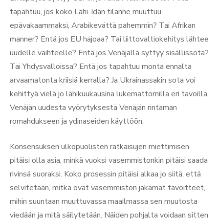
tapahtuu, jos koko Lähi-Idän tilanne muuttuu
epävakaammaksi, Arabikevättä pahemmin? Tai Afrikan
manner? Entä jos EU hajoaa? Tai liittovaltiokehitys lähtee
uudelle vaihteelle? Entä jos Venäjällä syttyy sisällissota?
Tai Yhdysvalloissa? Entä jos tapahtuu monta ennalta
arvaamatonta kriisiä kerralla? Ja Ukrainassakin sota voi
kehittyä vielä jo lähikuukausina lukemattomilla eri tavoilla,
Venäjän uudesta vyörytyksestä Venäjän rintaman
romahdukseen ja ydinaseiden käyttöön.
Konsensuksen ulkopuolisten ratkaisujen miettimisen
pitäisi olla asia, minkä vuoksi vasemmistonkin pitäisi saada
rivinsä suoraksi. Koko prosessin pitäisi alkaa jo siitä, että
selvitetään, mitkä ovat vasemmiston jakamat tavoitteet,
mihin suuntaan muuttuvassa maailmassa sen muutosta
viedään ja mitä säilytetään. Näiden pohjalta voidaan sitten