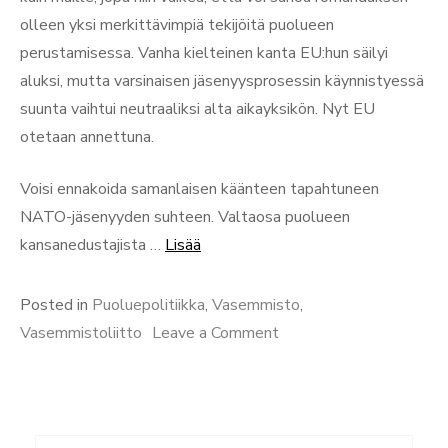
olleen yksi merkittävimpiä tekijöitä puolueen
perustamisessa. Vanha kielteinen kanta EU:hun säilyi
aluksi, mutta varsinaisen jäsenyysprosessin käynnistyessä
suunta vaihtui neutraaliksi alta aikayksikön. Nyt EU
otetaan annettuna.
Voisi ennakoida samanlaisen käänteen tapahtuneen
NATO-jäsenyyden suhteen. Valtaosa puolueen
“Nyt
kansanedustajista …
Lisää
on
aika
Posted in
Puoluepolitiikka
,
Vasemmisto
,
ajatella
on
Vasemmistoliitto
Leave a Comment
vasemmiston
Nyt
ulko-
on
ja
aika
turvallisuuspolitiikka
ajatella