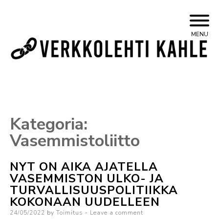
Skip
Yleisvasemmistolainen verkkojulkaisu
Kahle
MENU
to
content
Kategoria:
Vasemmistoliitto
NYT ON AIKA AJATELLA
VASEMMISTON ULKO- JA
TURVALLISUUSPOLITIIKKA
KOKONAAN UUDELLEEN
Posted
24/05/2022
by
Toimitus
Leave a comment