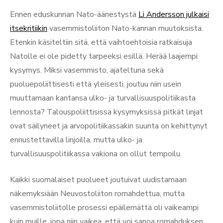
Ennen eduskunnan Nato-äänestystä
Li Andersson julkaisi
itsekritiikin
vasemmistoliiton Nato-kannan muutoksista.
Etenkin käsiteltiin sitä, että vaihtoehtoisia ratkaisuja
Natolle ei ole pidetty tarpeeksi esillä. Herää laajempi
kysymys. Miksi vasemmisto, ajateltuna sekä
puoluepoliittisesti että yleisesti, joutuu niin usein
muuttamaan kantansa ulko- ja turvallisuuspolitiikasta
lennosta? Talouspoliittisissa kysymyksissä pitkät linjat
ovat säilyneet ja arvopolitiikassakin suunta on kehittynyt
ennustettavilla linjoilla, mutta ulko- ja
turvallisuuspolitiikassa vakiona on ollut tempoilu.
Kaikki suomalaiset puolueet joutuivat uudistamaan
näkemyksiään Neuvostoliiton romahdettua, mutta
vasemmistoliitolle prosessi epäilemättä oli vaikeampi
kuin muille, jopa niin vaikea, että voi sanoa romahduksen