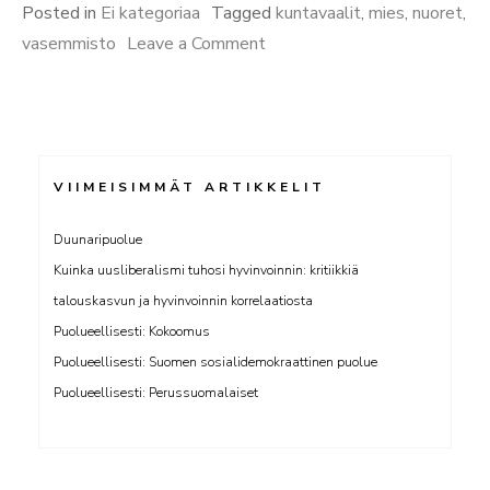
miehet”
Posted in
Ei kategoriaa
Tagged
kuntavaalit
,
mies
,
nuoret
,
on
vasemmisto
Leave a Comment
Nuoret
vihaiset
miehet
VIIMEISIMMÄT ARTIKKELIT
Duunaripuolue
Kuinka uusliberalismi tuhosi hyvinvoinnin: kritiikkiä
talouskasvun ja hyvinvoinnin korrelaatiosta
Puolueellisesti: Kokoomus
Puolueellisesti: Suomen sosialidemokraattinen puolue
Puolueellisesti: Perussuomalaiset