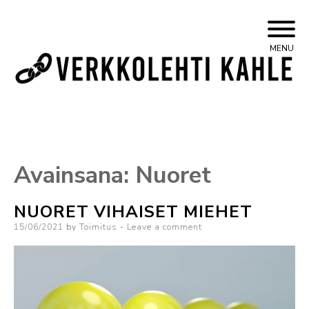
Skip
Yleisvasemmistolainen verkkojulkaisu
Kahle
MENU
to
content
Avainsana:
Nuoret
NUORET VIHAISET MIEHET
Posted
15/06/2021
by
Toimitus
Leave a comment
on