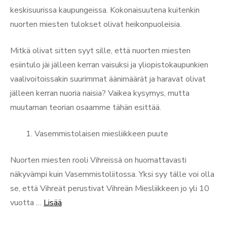
keskisuurissa kaupungeissa. Kokonaisuutena kuitenkin
nuorten miesten tulokset olivat heikonpuoleisia.
Mitkä olivat sitten syyt sille, että nuorten miesten
esiintulo jäi jälleen kerran vaisuksi ja yliopistokaupunkien
vaalivoitoissakin suurimmat äänimäärät ja haravat olivat
jälleen kerran nuoria naisia? Vaikea kysymys, mutta
muutaman teorian osaamme tähän esittää.
Vasemmistolaisen miesliikkeen puute
Nuorten miesten rooli Vihreissä on huomattavasti
näkyvämpi kuin Vasemmistoliitossa. Yksi syy tälle voi olla
se, että Vihreät perustivat Vihreän Miesliikkeen jo yli 10
“Nuoret
vuotta …
Lisää
vihaiset