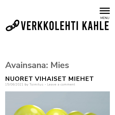
Skip
Yleisvasemmistolainen verkkojulkaisu
Kahle
MENU
to
content
Avainsana:
Mies
NUORET VIHAISET MIEHET
Posted
15/06/2021
by
Toimitus
Leave a comment
on