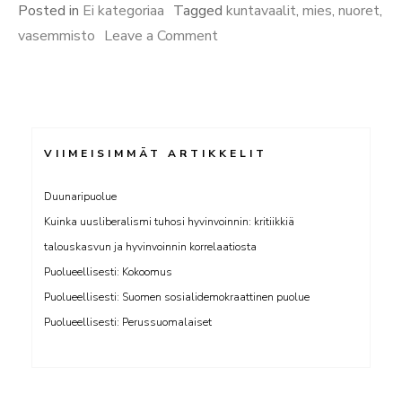
miehet”
Posted in
Ei kategoriaa
Tagged
kuntavaalit
,
mies
,
nuoret
,
on
vasemmisto
Leave a Comment
Nuoret
vihaiset
miehet
VIIMEISIMMÄT ARTIKKELIT
Duunaripuolue
Kuinka uusliberalismi tuhosi hyvinvoinnin: kritiikkiä
talouskasvun ja hyvinvoinnin korrelaatiosta
Puolueellisesti: Kokoomus
Puolueellisesti: Suomen sosialidemokraattinen puolue
Puolueellisesti: Perussuomalaiset