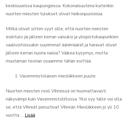
keskisuurissa kaupungeissa. Kokonaisuutena kuitenkin
nuorten miesten tulokset olivat heikonpuoleisia.
Mitkä olivat sitten syyt sille, että nuorten miesten
esiintulo jäi jälleen kerran vaisuksi ja yliopistokaupunkien
vaalivoitoissakin suurimmat äänimäärät ja haravat olivat
jälleen kerran nuoria naisia? Vaikea kysymys, mutta
muutaman teorian osaamme tähän esittää.
Vasemmistolaisen miesliikkeen puute
Nuorten miesten rooli Vihreissä on huomattavasti
näkyvämpi kuin Vasemmistoliitossa. Yksi syy tälle voi olla
se, että Vihreät perustivat Vihreän Miesliikkeen jo yli 10
“Nuoret
vuotta …
Lisää
vihaiset