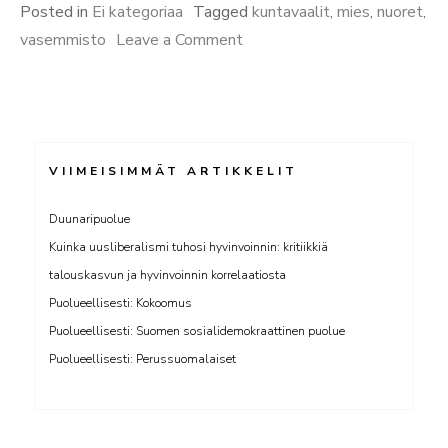
miehet”
Posted in
Ei kategoriaa
Tagged
kuntavaalit
,
mies
,
nuoret
,
on
vasemmisto
Leave a Comment
Nuoret
vihaiset
miehet
VIIMEISIMMÄT ARTIKKELIT
Duunaripuolue
Kuinka uusliberalismi tuhosi hyvinvoinnin: kritiikkiä
talouskasvun ja hyvinvoinnin korrelaatiosta
Puolueellisesti: Kokoomus
Puolueellisesti: Suomen sosialidemokraattinen puolue
Puolueellisesti: Perussuomalaiset