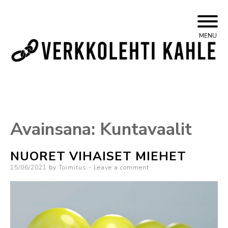
Skip
Yleisvasemmistolainen verkkojulkaisu
Kahle
MENU
to
content
Avainsana:
Kuntavaalit
NUORET VIHAISET MIEHET
Posted
15/06/2021
by
Toimitus
Leave a comment
on