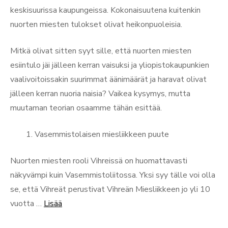
keskisuurissa kaupungeissa. Kokonaisuutena kuitenkin
nuorten miesten tulokset olivat heikonpuoleisia.
Mitkä olivat sitten syyt sille, että nuorten miesten
esiintulo jäi jälleen kerran vaisuksi ja yliopistokaupunkien
vaalivoitoissakin suurimmat äänimäärät ja haravat olivat
jälleen kerran nuoria naisia? Vaikea kysymys, mutta
muutaman teorian osaamme tähän esittää.
Vasemmistolaisen miesliikkeen puute
Nuorten miesten rooli Vihreissä on huomattavasti
näkyvämpi kuin Vasemmistoliitossa. Yksi syy tälle voi olla
se, että Vihreät perustivat Vihreän Miesliikkeen jo yli 10
“Nuoret
vuotta …
Lisää
vihaiset