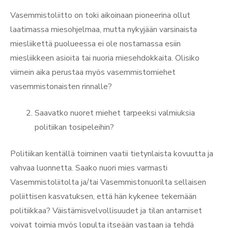
Vasemmistoliitto on toki aikoinaan pioneerina ollut
laatimassa miesohjelmaa, mutta nykyjään varsinaista
miesliikettä puolueessa ei ole nostamassa esiin
miesliikkeen asioita tai nuoria miesehdokkaita. Olisiko
viimein aika perustaa myös vasemmistomiehet
vasemmistonaisten rinnalle?
Saavatko nuoret miehet tarpeeksi valmiuksia
politiikan tosipeleihin?
Politiikan kentällä toiminen vaatii tietynlaista kovuutta ja
vahvaa luonnetta. Saako nuori mies varmasti
Vasemmistoliitolta ja/tai Vasemmistonuorilta sellaisen
poliittisen kasvatuksen, että hän kykenee tekemään
politiikkaa? Väistämisvelvollisuudet ja tilan antamiset
voivat toimia myös lopulta itseään vastaan ja tehdä