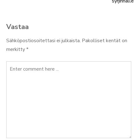
selaus
syrjinnälle
Vastaa
Sähköpostiosoitettasi ei julkaista.
Pakolliset kentät on
merkitty
*