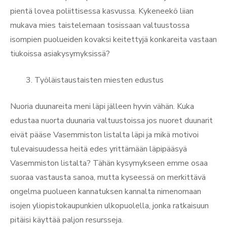
pientä lovea poliittisessa kasvussa. Kykeneekö liian
mukava mies taistelemaan tosissaan valtuustossa
isompien puolueiden kovaksi keitettyjä konkareita vastaan
tiukoissa asiakysymyksissä?
Työläistaustaisten miesten edustus
Nuoria duunareita meni läpi jälleen hyvin vähän. Kuka
edustaa nuorta duunaria valtuustoissa jos nuoret duunarit
eivät pääse Vasemmiston listalta läpi ja mikä motivoi
tulevaisuudessa heitä edes yrittämään läpipääsyä
Vasemmiston listalta? Tähän kysymykseen emme osaa
suoraa vastausta sanoa, mutta kyseessä on merkittävä
ongelma puolueen kannatuksen kannalta nimenomaan
isojen yliopistokaupunkien ulkopuolella, jonka ratkaisuun
pitäisi käyttää paljon resursseja.