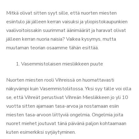
Mitkä olivat sitten syyt sille, että nuorten miesten
esiintulo jäi jälleen kerran vaisuksi ja yliopistokaupunkien
vaalivoitoissakin suurimmat äänimäärät ja haravat olivat
jälleen kerran nuoria naisia? Vaikea kysymys, mutta
muutaman teorian osaamme tähän esittää.
Vasemmistolaisen miesliikkeen puute
Nuorten miesten rooli Vihreissä on huomattavasti
näkyvämpi kuin Vasemmistoliitossa. Yksi syy tälle voi olla
se, että Vihreät perustivat Vihreän Miesliikkeen jo yli 10
vuotta sitten ajamaan tasa-arvoa ja nostamaan esiin
miesten tasa-arvoon liittyviä ongelmia. Ongelmia joita
nuoret miehet joutuvat tänä päivänä paljon kohtaamaan
kuten esimerkiksi syrjäytyminen.