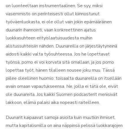
on luonteeltaan instrumentaalinen. Se syy, miksi
vasemmisto on perinteisesti ollut kiinnostunut
työväenluokasta, ei ole ollut vain jokin epämääräinen
duunarin ihannointi, vaan konkreettinen ajatus
luokkasuhteen erityislaatuisuudesta muihin
alistussuhteisiin nähden. Duunareilla on järjestäytyneinä
aidosti kaikki valta työsuhteessa. Jos he lopettavat
työnsä, pomo ei voi korvata sitä omallaan, ja jos pomo
lopettaa työt, hänen tilalleen nousee joku muu. Tässä
piilee oleellinen huomio: toisaalta duunareilla on itsellään
avain omaan vapautukseensa. Ne, joilla ei tätä ole, eivät
ole duunareita. Jos kaikki Suomen podcasterit menisivät
lakkoon, elämä palaisi aika nopeasti raiteilleen.
Duunarit kaipaavat samoja asioita kuin muutkin ihmiset,
mutta kapitalismilla on aina näppinsä pelissä luokkarajojen