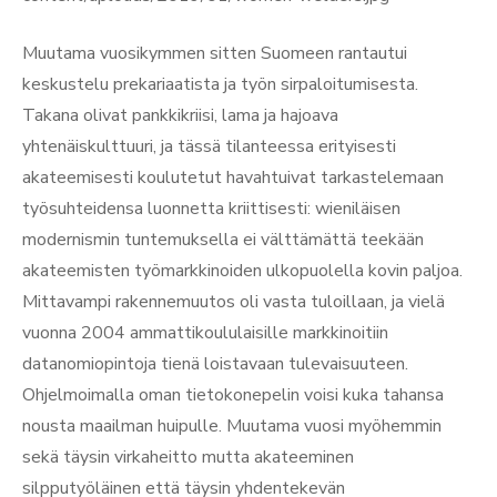
Muutama vuosikymmen sitten Suomeen rantautui
keskustelu prekariaatista ja työn sirpaloitumisesta.
Takana olivat pankkikriisi, lama ja hajoava
yhtenäiskulttuuri, ja tässä tilanteessa erityisesti
akateemisesti koulutetut havahtuivat tarkastelemaan
työsuhteidensa luonnetta kriittisesti: wieniläisen
modernismin tuntemuksella ei välttämättä teekään
akateemisten työmarkkinoiden ulkopuolella kovin paljoa.
Mittavampi rakennemuutos oli vasta tuloillaan, ja vielä
vuonna 2004 ammattikoululaisille markkinoitiin
datanomiopintoja tienä loistavaan tulevaisuuteen.
Ohjelmoimalla oman tietokonepelin voisi kuka tahansa
nousta maailman huipulle. Muutama vuosi myöhemmin
sekä täysin virkaheitto mutta akateeminen
silpputyöläinen että täysin yhdentekevän