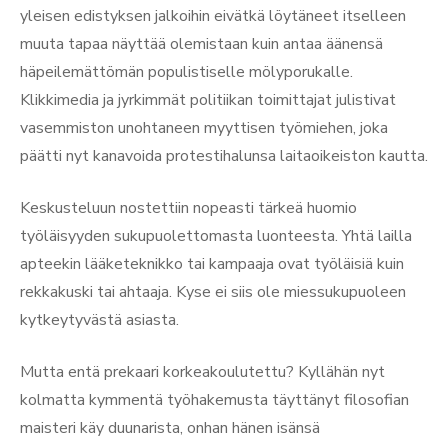
yleisen edistyksen jalkoihin eivätkä löytäneet itselleen
muuta tapaa näyttää olemistaan kuin antaa äänensä
häpeilemättömän populistiselle mölyporukalle.
Klikkimedia ja jyrkimmät politiikan toimittajat julistivat
vasemmiston unohtaneen myyttisen työmiehen, joka
päätti nyt kanavoida protestihalunsa laitaoikeiston kautta.
Keskusteluun nostettiin nopeasti tärkeä huomio
työläisyyden sukupuolettomasta luonteesta. Yhtä lailla
apteekin lääketeknikko tai kampaaja ovat työläisiä kuin
rekkakuski tai ahtaaja. Kyse ei siis ole miessukupuoleen
kytkeytyvästä asiasta.
Mutta entä prekaari korkeakoulutettu? Kyllähän nyt
kolmatta kymmentä työhakemusta täyttänyt filosofian
maisteri käy duunarista, onhan hänen isänsä