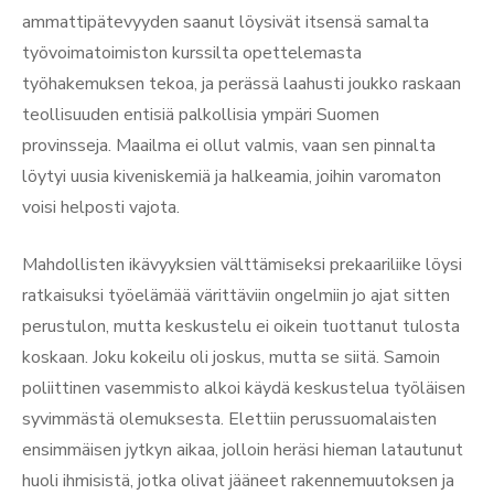
ammattipätevyyden saanut löysivät itsensä samalta
työvoimatoimiston kurssilta opettelemasta
työhakemuksen tekoa, ja perässä laahusti joukko raskaan
teollisuuden entisiä palkollisia ympäri Suomen
provinsseja. Maailma ei ollut valmis, vaan sen pinnalta
löytyi uusia kiveniskemiä ja halkeamia, joihin varomaton
voisi helposti vajota.
Mahdollisten ikävyyksien välttämiseksi prekaariliike löysi
ratkaisuksi työelämää värittäviin ongelmiin jo ajat sitten
perustulon, mutta keskustelu ei oikein tuottanut tulosta
koskaan. Joku kokeilu oli joskus, mutta se siitä. Samoin
poliittinen vasemmisto alkoi käydä keskustelua työläisen
syvimmästä olemuksesta. Elettiin perussuomalaisten
ensimmäisen jytkyn aikaa, jolloin heräsi hieman latautunut
huoli ihmisistä, jotka olivat jääneet rakennemuutoksen ja