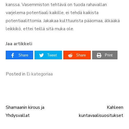
kanssa. Vasemmiston tehtävä on tuoda rahavallan
varjelema potentiaali kaikille, ei tehdä kaikista
potentiaalittomia. Jakakaa kulttuurista pääomaa, älkääkä
leikkikö, ettei teillä sitä muka ole.
Jaa artikkeli
Share
Tweet
Share
Print
Posted in
Ei kategoriaa
Shamaanin kirous ja
Kahleen
Artikkelien
Yhdysvallat
kuntavaalisuositukset
selaus