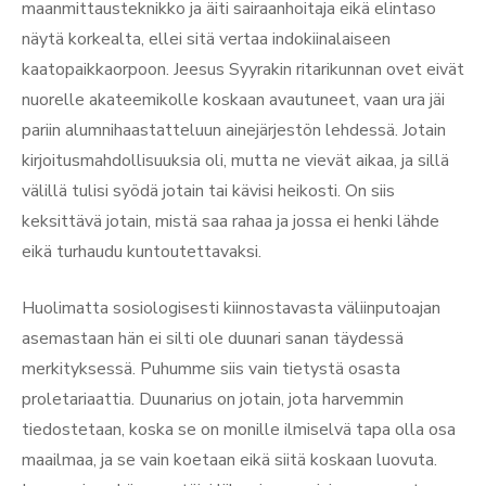
maanmittausteknikko ja äiti sairaanhoitaja eikä elintaso
näytä korkealta, ellei sitä vertaa indokiinalaiseen
kaatopaikkaorpoon. Jeesus Syyrakin ritarikunnan ovet eivät
nuorelle akateemikolle koskaan avautuneet, vaan ura jäi
pariin alumnihaastatteluun ainejärjestön lehdessä. Jotain
kirjoitusmahdollisuuksia oli, mutta ne vievät aikaa, ja sillä
välillä tulisi syödä jotain tai kävisi heikosti. On siis
keksittävä jotain, mistä saa rahaa ja jossa ei henki lähde
eikä turhaudu kuntoutettavaksi.
Huolimatta sosiologisesti kiinnostavasta väliinputoajan
asemastaan hän ei silti ole duunari sanan täydessä
merkityksessä. Puhumme siis vain tietystä osasta
proletariaattia. Duunarius on jotain, jota harvemmin
tiedostetaan, koska se on monille ilmiselvä tapa olla osa
maailmaa, ja se vain koetaan eikä siitä koskaan luovuta.