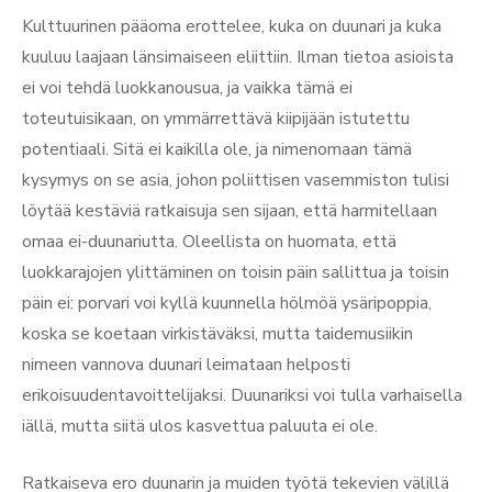
Kulttuurinen pääoma erottelee, kuka on duunari ja kuka
kuuluu laajaan länsimaiseen eliittiin. Ilman tietoa asioista
ei voi tehdä luokkanousua, ja vaikka tämä ei
toteutuisikaan, on ymmärrettävä kiipijään istutettu
potentiaali. Sitä ei kaikilla ole, ja nimenomaan tämä
kysymys on se asia, johon poliittisen vasemmiston tulisi
löytää kestäviä ratkaisuja sen sijaan, että harmitellaan
omaa ei-duunariutta. Oleellista on huomata, että
luokkarajojen ylittäminen on toisin päin sallittua ja toisin
päin ei: porvari voi kyllä kuunnella hölmöä ysäripoppia,
koska se koetaan virkistäväksi, mutta taidemusiikin
nimeen vannova duunari leimataan helposti
erikoisuudentavoittelijaksi. Duunariksi voi tulla varhaisella
iällä, mutta siitä ulos kasvettua paluuta ei ole.
Ratkaiseva ero duunarin ja muiden työtä tekevien välillä