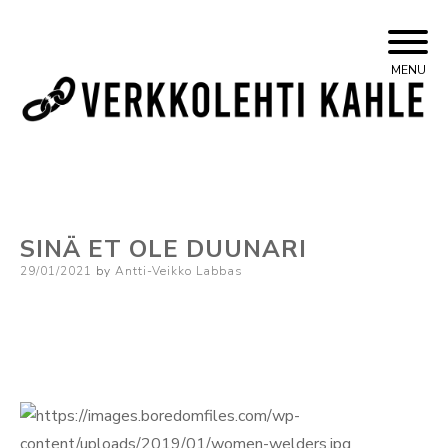
Skip
Yleisvasemmistolainen verkkojulkaisu
Kahle
MENU
to
content
SINÄ ET OLE DUUNARI
Posted
29/01/2021
by
Antti-Veikko Labbas
on