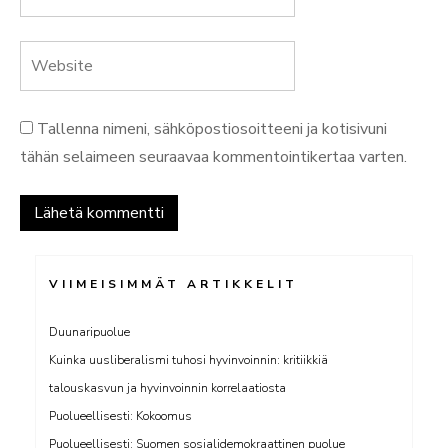
Tallenna nimeni, sähköpostiosoitteeni ja kotisivuni
tähän selaimeen seuraavaa kommentointikertaa varten.
VIIMEISIMMÄT ARTIKKELIT
Duunaripuolue
Kuinka uusliberalismi tuhosi hyvinvoinnin: kritiikkiä
talouskasvun ja hyvinvoinnin korrelaatiosta
Puolueellisesti: Kokoomus
Puolueellisesti: Suomen sosialidemokraattinen puolue