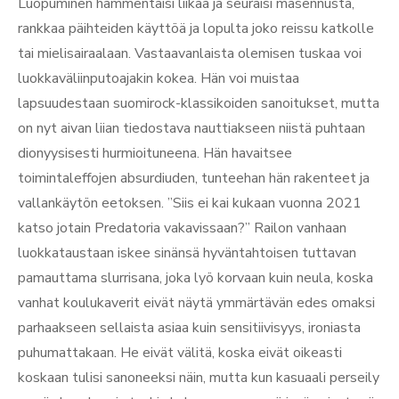
Luopuminen hämmentäisi liikaa ja seuraisi masennusta,
rankkaa päihteiden käyttöä ja lopulta joko reissu katkolle
tai mielisairaalaan. Vastaavanlaista olemisen tuskaa voi
luokkaväliinputoajakin kokea. Hän voi muistaa
lapsuudestaan suomirock-klassikoiden sanoitukset, mutta
on nyt aivan liian tiedostava nauttiakseen niistä puhtaan
dionyysisesti hurmioituneena. Hän havaitsee
toimintaleffojen absurdiuden, tunteehan hän rakenteet ja
vallankäytön eetoksen. ”Siis ei kai kukaan vuonna 2021
katso jotain Predatoria vakavissaan?” Railon vanhaan
luokkataustaan iskee sinänsä hyväntahtoisen tuttavan
pamauttama slurrisana, joka lyö korvaan kuin neula, koska
vanhat koulukaverit eivät näytä ymmärtävän edes omaksi
parhaakseen sellaista asiaa kuin sensitiivisyys, ironiasta
puhumattakaan. He eivät välitä, koska eivät oikeasti
koskaan tulisi sanoneeksi näin, mutta kun kasuaali perseily