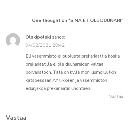
One thought on “
SINÄ ET OLE DUUNARI
”
Olskipolski
sanoo:
04/02/2021 20:42
Eli vasemmisto ei puolusta prekariaattia koska
prekariaatilla ei ole duunareiden valtaa
porvaristoon. Tätä on kyllä moni uumoillutkin
katsoessaan AY liikkeen ja vasemmiston
edunjakoa prekariaatin unohtaen.
Vastaa
Vastaa