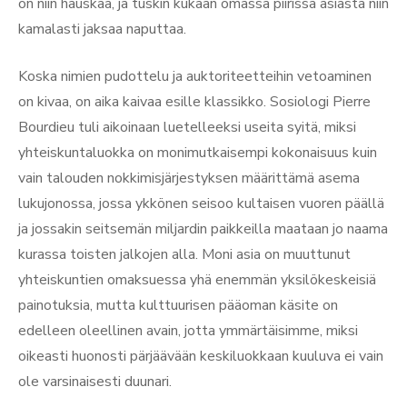
on niin hauskaa, ja tuskin kukaan omassa piirissä asiasta niin
kamalasti jaksaa naputtaa.
Koska nimien pudottelu ja auktoriteetteihin vetoaminen
on kivaa, on aika kaivaa esille klassikko. Sosiologi Pierre
Bourdieu tuli aikoinaan luetelleeksi useita syitä, miksi
yhteiskuntaluokka on monimutkaisempi kokonaisuus kuin
vain talouden nokkimisjärjestyksen määrittämä asema
lukujonossa, jossa ykkönen seisoo kultaisen vuoren päällä
ja jossakin seitsemän miljardin paikkeilla maataan jo naama
kurassa toisten jalkojen alla. Moni asia on muuttunut
yhteiskuntien omaksuessa yhä enemmän yksilökeskeisiä
painotuksia, mutta kulttuurisen pääoman käsite on
edelleen oleellinen avain, jotta ymmärtäisimme, miksi
oikeasti huonosti pärjäävään keskiluokkaan kuuluva ei vain
ole varsinaisesti duunari.