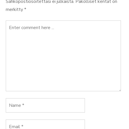
Sähköpostiosoitettasi ei julkaista.
Pakolliset kentät on
merkitty
*