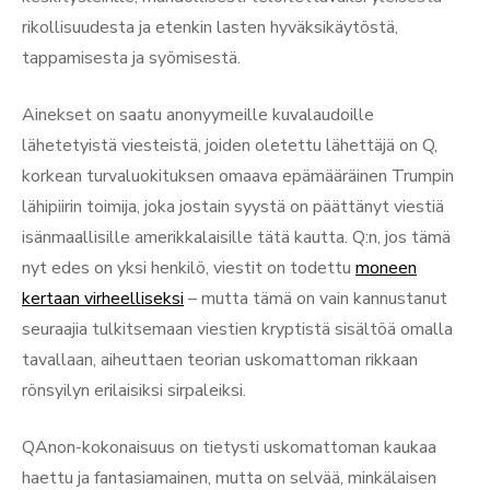
rikollisuudesta ja etenkin lasten hyväksikäytöstä,
tappamisesta ja syömisestä.
Ainekset on saatu anonyymeille kuvalaudoille
lähetetyistä viesteistä, joiden oletettu lähettäjä on Q,
korkean turvaluokituksen omaava epämääräinen Trumpin
lähipiirin toimija, joka jostain syystä on päättänyt viestiä
isänmaallisille amerikkalaisille tätä kautta. Q:n, jos tämä
nyt edes on yksi henkilö, viestit on todettu
moneen
kertaan virheelliseksi
– mutta tämä on vain kannustanut
seuraajia tulkitsemaan viestien kryptistä sisältöä omalla
tavallaan, aiheuttaen teorian uskomattoman rikkaan
rönsyilyn erilaisiksi sirpaleiksi.
QAnon-kokonaisuus on tietysti uskomattoman kaukaa
haettu ja fantasiamainen, mutta on selvää, minkälaisen