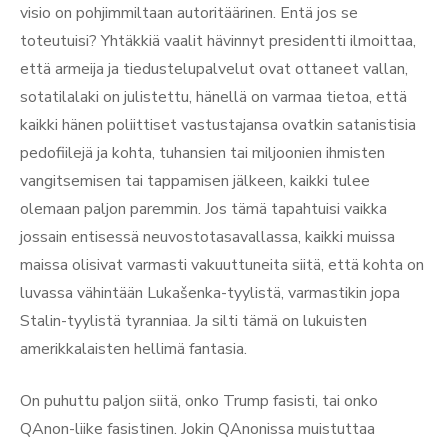
visio on pohjimmiltaan autoritäärinen. Entä jos se
toteutuisi? Yhtäkkiä vaalit hävinnyt presidentti ilmoittaa,
että armeija ja tiedustelupalvelut ovat ottaneet vallan,
sotatilalaki on julistettu, hänellä on varmaa tietoa, että
kaikki hänen poliittiset vastustajansa ovatkin satanistisia
pedofiilejä ja kohta, tuhansien tai miljoonien ihmisten
vangitsemisen tai tappamisen jälkeen, kaikki tulee
olemaan paljon paremmin. Jos tämä tapahtuisi vaikka
jossain entisessä neuvostotasavallassa, kaikki muissa
maissa olisivat varmasti vakuuttuneita siitä, että kohta on
luvassa vähintään Lukašenka-tyylistä, varmastikin jopa
Stalin-tyylistä tyranniaa. Ja silti tämä on lukuisten
amerikkalaisten hellimä fantasia.
On puhuttu paljon siitä, onko Trump fasisti, tai onko
QAnon-liike fasistinen. Jokin QAnonissa muistuttaa