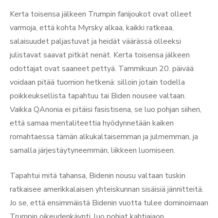
Kerta toisensa jälkeen Trumpin fanijoukot ovat olleet
varmoja, että kohta Myrsky alkaa, kaikki ratkeaa,
salaisuudet paljastuvat ja heidät väärässä olleeksi
julistavat saavat pitkät nenät. Kerta toisensa jälkeen
odottajat ovat saaneet pettyä. Tammikuun 20. päivää
voidaan pitää tuomion hetkenä: silloin jotain todella
poikkeuksellista tapahtuu tai Biden nousee valtaan.
Vaikka QAnonia ei pitäisi fasistisena, se luo pohjan siihen,
että samaa mentaliteettia hyödynnetään kaiken
romahtaessa tämän alkukaltaisemman ja julmemman, ja
samalla järjestäytyneemmän, liikkeen luomiseen.
Tapahtui mitä tahansa, Bidenin nousu valtaan tuskin
ratkaisee amerikkalaisen yhteiskunnan sisäisiä jännitteitä.
Jo se, että ensimmäistä Bidenin vuotta tulee dominoimaan
Trumpin oikeudenkäynti, luo pohjat kahtiajaon