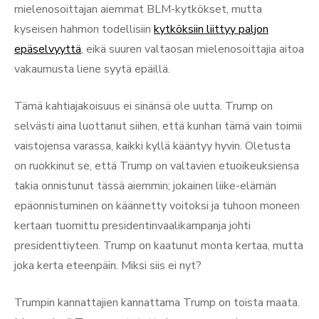
mielenosoittajan aiemmat BLM-kytkökset, mutta
kyseisen hahmon todellisiin
kytköksiin liittyy paljon
epäselvyyttä
, eikä suuren valtaosan mielenosoittajia aitoa
vakaumusta liene syytä epäillä.
Tämä kahtiajakoisuus ei sinänsä ole uutta. Trump on
selvästi aina luottanut siihen, että kunhan tämä vain toimii
vaistojensa varassa, kaikki kyllä kääntyy hyvin. Oletusta
on ruokkinut se, että Trump on valtavien etuoikeuksiensa
takia onnistunut tässä aiemmin; jokainen liike-elämän
epäonnistuminen on käännetty voitoksi ja tuhoon moneen
kertaan tuomittu presidentinvaalikampanja johti
presidenttiyteen. Trump on kaatunut monta kertaa, mutta
joka kerta eteenpäin. Miksi siis ei nyt?
Trumpin kannattajien kannattama Trump on toista maata.