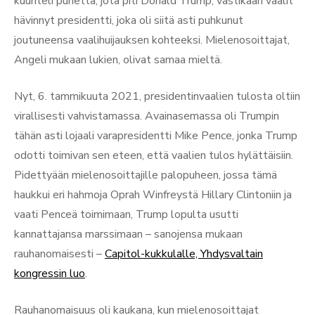
kuunteli puhetta, jota piti Donald Trump, vastikään vaalit
hävinnyt presidentti, joka oli siitä asti puhkunut
joutuneensa vaalihuijauksen kohteeksi. Mielenosoittajat,
Angeli mukaan lukien, olivat samaa mieltä.
Nyt, 6. tammikuuta 2021, presidentinvaalien tulosta oltiin
virallisesti vahvistamassa. Avainasemassa oli Trumpin
tähän asti lojaali varapresidentti Mike Pence, jonka Trump
odotti toimivan sen eteen, että vaalien tulos hylättäisiin.
Pidettyään mielenosoittajille palopuheen, jossa tämä
haukkui eri hahmoja Oprah Winfreystä Hillary Clintoniin ja
vaati Penceä toimimaan, Trump lopulta usutti
kannattajansa marssimaan – sanojensa mukaan
rauhanomaisesti –
Capitol-kukkulalle, Yhdysvaltain
kongressin luo
.
Rauhanomaisuus oli kaukana, kun mielenosoittajat