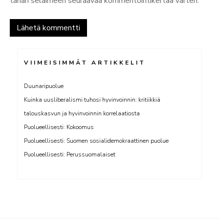
tähän selaimeen seuraavaa kommentointikertaa varten.
VIIMEISIMMÄT ARTIKKELIT
Duunaripuolue
Kuinka uusliberalismi tuhosi hyvinvoinnin: kritiikkiä
talouskasvun ja hyvinvoinnin korrelaatiosta
Puolueellisesti: Kokoomus
Puolueellisesti: Suomen sosialidemokraattinen puolue
Puolueellisesti: Perussuomalaiset