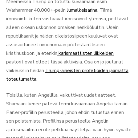
Meemeissä Trump on totuttu kuvaamaan esim.
Warhammer 40,000+-pelin
Jumalkeisarina
. Tämä
ironisointi, kuten vastaavat ironisoinnit yleensä, peittävät
alleen oikean uskonnon omaisen henkilökultin. Usein
republikaanit ja näiden oikeistosiipeen kuuluvat ovat
assosioituneet nimenomaan protestanttiseen
kristinuskoon, ja etenkin
karismaattisten liikkeiden
pastorit ovat olleet tässä aktiivisia. Osa on jo joutunut
vaikeuksiin heidän
Trump-aiheisten profetioiden jäämättä
toteutumatta
.
Toisilla, kuten Angelilla, vaikuttivat uudet aatteet.
Shamaani lienee pätevä termi kuvaamaan Angelia tämän
Parler-profiilin perusteella, johon ehdin tutustua ennen
sen poistamista. Profiilinsa perusteella Angelin
ajatusmaailma ei ole pelkkää näyttelyä, vaan hyvin syvälle