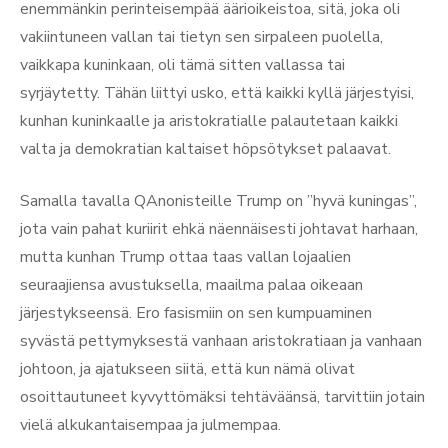
enemmänkin perinteisempää äärioikeistoa, sitä, joka oli
vakiintuneen vallan tai tietyn sen sirpaleen puolella,
vaikkapa kuninkaan, oli tämä sitten vallassa tai
syrjäytetty. Tähän liittyi usko, että kaikki kyllä järjestyisi,
kunhan kuninkaalle ja aristokratialle palautetaan kaikki
valta ja demokratian kaltaiset höpsötykset palaavat.
Samalla tavalla QAnonisteille Trump on ”hyvä kuningas”,
jota vain pahat kuriirit ehkä näennäisesti johtavat harhaan,
mutta kunhan Trump ottaa taas vallan lojaalien
seuraajiensa avustuksella, maailma palaa oikeaan
järjestykseensä. Ero fasismiin on sen kumpuaminen
syvästä pettymyksestä vanhaan aristokratiaan ja vanhaan
johtoon, ja ajatukseen siitä, että kun nämä olivat
osoittautuneet kyvyttömäksi tehtäväänsä, tarvittiin jotain
vielä alkukantaisempaa ja julmempaa.