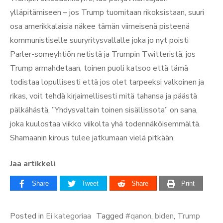
ylläpitämiseen – jos Trump tuomitaan rikoksistaan, suuri
osa amerikkalaisia näkee tämän viimeisenä pisteenä
kommunistiselle suuryritysvallalle joka jo nyt poisti
Parler-someyhtiön netistä ja Trumpin Twitteristä, jos
Trump armahdetaan, toinen puoli katsoo että tämä
todistaa lopullisesti että jos olet tarpeeksi valkoinen ja
rikas, voit tehdä kirjaimellisesti mitä tahansa ja päästä
pälkähästä. ”Yhdysvaltain toinen sisällissota” on sana,
joka kuulostaa viikko viikolta yhä todennäköisemmältä.
Shamaanin kirous tulee jatkumaan vielä pitkään.
Jaa artikkeli
Share
Tweet
Share
Print
Posted in
Ei kategoriaa
Tagged
#qanon
,
biden
,
Trump