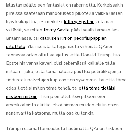
jalustan päälle sen fantasiat on rakennettu. Korkeissakin
piireissä saatetaan mahdollisesti piilotella vaikka lasten
hyväksikäyttöä, esimerkiksi
Jeffrey Epstein
ja tämän
ystävät, se miten
Jimmy Savile
pääsi saalistamaan Iso-
Britanniassa, tai
katolisen kirkon pedofiilipappien
piilottelu
. Yksi isoista kategorisista virheistä QAnon-
teoriassa onkin ollut se ajatus, että Donald Trump, tuo
Epsteinin vanha kaveri, olisi tekemässä kaikelle tälle
mitään – joko, että tämä haluaisi puuttua poliitikkojen ja
tiedustelupalvelujen kuplaan sen syvemmin, tai että tämä
edes tietäisi miten tämä tehdä, tai
että tämä tietäisi
mistään mitään
. Trump on ollut itse pitkään osa
amerikkalaista eliittiä, ehkä hieman muiden eliitin osien
nenänvartta katsoma, mutta osa kuitenkin.
Trumpin saamattomuudesta huolimatta QAnon-liikkeen