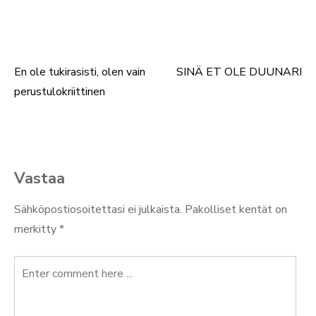
En ole tukirasisti, olen vain
SINÄ ET OLE DUUNARI
Artikkelien
perustulokriittinen
selaus
Vastaa
Sähköpostiosoitettasi ei julkaista.
Pakolliset kentät on
merkitty
*