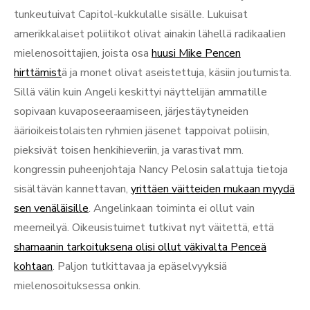
tunkeutuivat Capitol-kukkulalle sisälle. Lukuisat
amerikkalaiset poliitikot olivat ainakin lähellä radikaalien
mielenosoittajien, joista osa
huusi Mike Pencen
hirttämist
ä ja monet olivat aseistettuja, käsiin joutumista.
Sillä välin kuin Angeli keskittyi näyttelijän ammatille
sopivaan kuvaposeeraamiseen, järjestäytyneiden
äärioikeistolaisten ryhmien jäsenet tappoivat poliisin,
pieksivät toisen henkihieveriin, ja varastivat mm.
kongressin puheenjohtaja Nancy Pelosin salattuja tietoja
sisältävän kannettavan,
yrittäen väitteiden mukaan myydä
sen venäläisille
. Angelinkaan toiminta ei ollut vain
meemeilyä. Oikeusistuimet tutkivat nyt väitettä, että
shamaanin tarkoituksena olisi ollut väkivalta Penceä
kohtaan
. Paljon tutkittavaa ja epäselvyyksiä
mielenosoituksessa onkin.