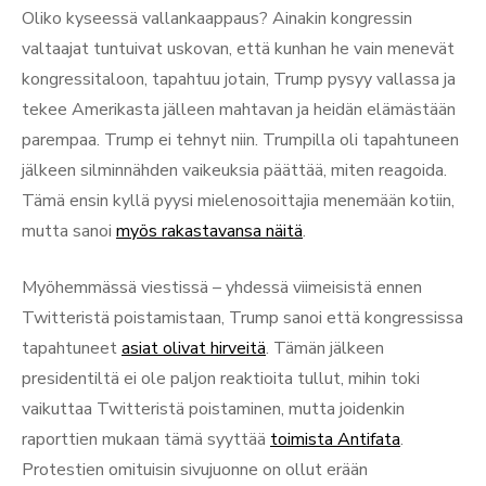
Oliko kyseessä vallankaappaus? Ainakin kongressin
valtaajat tuntuivat uskovan, että kunhan he vain menevät
kongressitaloon, tapahtuu jotain, Trump pysyy vallassa ja
tekee Amerikasta jälleen mahtavan ja heidän elämästään
parempaa. Trump ei tehnyt niin. Trumpilla oli tapahtuneen
jälkeen silminnähden vaikeuksia päättää, miten reagoida.
Tämä ensin kyllä pyysi mielenosoittajia menemään kotiin,
mutta sanoi
myös rakastavansa näitä
.
Myöhemmässä viestissä – yhdessä viimeisistä ennen
Twitteristä poistamistaan, Trump sanoi että kongressissa
tapahtuneet
asiat olivat hirveitä
. Tämän jälkeen
presidentiltä ei ole paljon reaktioita tullut, mihin toki
vaikuttaa Twitteristä poistaminen, mutta joidenkin
raporttien mukaan tämä syyttää
toimista Antifata
.
Protestien omituisin sivujuonne on ollut erään