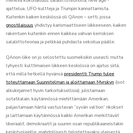
menevä kokonaisuus salaliittoteorioita, new age -
ajattelua, UFO-kultteja ja Trumpin kannattamista.
Kuitenkin kaiken keskiössä oli QAnon – setti, jossa
gnostilaisuus
yhdistyy karismaattiseen liikkeeseen, kaiken
rakentuen kuitenkin ennen kaikkea vahvan kerroksen
salaliittoteoriaa ja pelkkää puhdasta sekoilua päälle.
QAnon-liike on jo selostettu suomeksikin useasti, mutta
lyhyesti: kulttimaisen liikkeen keskiössä on ajatus siitä,
että millä hetkellä hyvänsä
presidentti Trump tulee
toteuttamaan Suunnitelman ja aloittamaan Myrskyn
(isot
alkukirjaimet hyvin tarkoituksellisia); julistamaan
sotatilalain, käytännössä miehittämään Amerikan,
paljastamaan häntä vastustavan ”syvän valtion” rikokset
ja laittamaan käytännössä kaikki Amerikan merkittävät
liberaalit, demokraatit ja suuren osan republikaaneistakin
keskitysleirille, mahdollisesti teloitettavaksi yleisestä