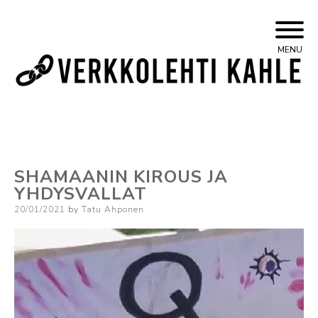
Skip
Yleisvasemmistolainen verkkojulkaisu
Kahle
MENU
to
content
SHAMAANIN KIROUS JA
YHDYSVALLAT
Posted
20/01/2021
by
Tatu Ahponen
on