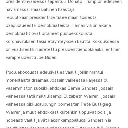
presidentinvaaleissa tapahtuu. Donald Trump on edelleen
häviämässä. Pääasiallinen haastaja
republikaanipresidentille tulee maan toisesta
pääpuolueesta, demokraateista. Tämän viikon aikana
demokraatit ovat pitäneet puoluekokousta,
koronaviruksen takia etäyhteyksien kautta. Kokouksessa
on virallisestikin asetettu presidenttiehdokkaaksi entinen
varapresidentti Joe Biden.
Puoluekokousta edelsivät esivaalit, joihin mahtui
monenlaista draamaa. Jossain vaiheessa kärjessä oli
vasemmiston suosikkiehdokas Bernie Sanders, jossain
vaiheessa tätä maltillisempi Elizabeth Warren, jossain
vaiheessa pikkukaupungin pormestari Pete Buttigieg.
Warren ja muut ehdokkaat kuitenkin tippuivat pois, ja
nopeasti vaalit jäivät kaksinkamppailuksi Sandersin ja