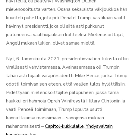
näyttelijä, oli päätynyt Washington DC:hen
mielenosoitusta varten. Osana sekalaista väkijoukkoa hän
kuunteli puhetta, jota piti Donald Trump, vastikään vaalit
hävinnyt presidentti, joka oli siitä asti puhkunut
joutuneensa vaalihuijauksen kohteeksi. Mielenosoittajat,
Angeli mukaan lukien, olivat samaa mieltä.
Nyt, 6. tammikuuta 2021, presidentinvaalien tulosta oltiin
virallisesti vahvistamassa. Avainasemassa oli Trumpin
tähän asti lojaali varapresidentti Mike Pence, jonka Trump
odotti toimivan sen eteen, että vaalien tulos hylättäisiin.
Pidettyään mielenosoittajille palopuheen, jossa tämä
haukkui eri hahmoja Oprah Winfreystä Hillary Clintoniin ja
vaati Penceä toimimaan, Trump lopulta usutti
kannattajansa marssimaan – sanojensa mukaan
rauhanomaisesti –
Capitol-kukkulalle, Yhdysvaltain
kongressin luo
.