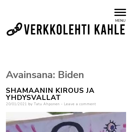
Skip
Yleisvasemmistolainen verkkojulkaisu
Kahle
MENU
to
content
Avainsana:
Biden
SHAMAANIN KIROUS JA
YHDYSVALLAT
Posted
20/01/2021
by
Tatu Ahponen
Leave a comment
on