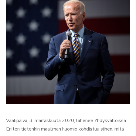
Vaalipäivä, 3. marraskuuta 2020, lähenee Yhdysvalloissa.
Eniten tietenkin maailman huomio kohdistuu siihen, mitä