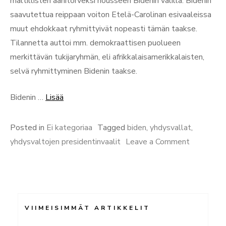
maltillisten äänitorveksi nousseen Bidenin välillä. Bidenin
saavutettua reippaan voiton Etelä-Carolinan esivaaleissa
muut ehdokkaat ryhmittyivät nopeasti tämän taakse.
Tilannetta auttoi mm. demokraattisen puolueen
merkittävän tukijaryhmän, eli afrikkalaisamerikkalaisten,
selvä ryhmittyminen Bidenin taakse.
“Diamond
Bidenin …
Lisää
Joe,
Amerikan
Posted in
Ei kategoriaa
Tagged
biden
,
yhdysvallat
,
Matti
on
yhdysvaltojen presidentinvaalit
Leave a Comment
Vanhanen”
Diamond
Joe,
Amerikan
Matti
VIIMEISIMMÄT ARTIKKELIT
Vanhanen