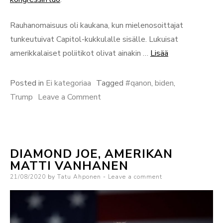
Rauhanomaisuus oli kaukana, kun mielenosoittajat
tunkeutuivat Capitol-kukkulalle sisälle. Lukuisat
“Shamaanin
amerikkalaiset poliitikot olivat ainakin …
Lisää
kirous
ja
Posted in
Ei kategoriaa
Tagged
#qanon
,
biden
,
Yhdysvallat”
on
Trump
Leave a Comment
Shamaanin
kirous
ja
DIAMOND JOE, AMERIKAN
Yhdysvallat
MATTI VANHANEN
Posted
21/08/2020
by
Tatu Ahponen
Leave a comment
on