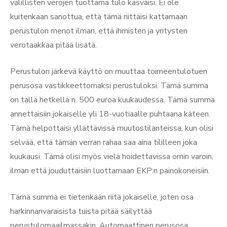
välillisten verojen tuottama tulo kasvaisi. Ei ole
kuitenkaan sanottua, että tämä riittäisi kattamaan
perustulon menot ilman, että ihmisten ja yritysten
verotaakkaa pitää lisätä.
Perustulon järkevä käyttö on muuttaa toimeentulotuen
perusosa vastikkeettomaksi perustuloksi. Tämä summa
on tällä hetkellä n. 500 euroa kuukaudessa. Tämä summa
annettaisiin jokaiselle yli 18-vuotiaalle puhtaana käteen.
Tämä helpottaisi yllättävissä muutostilanteissa, kun olisi
selvää, että tämän verran rahaa saa aina tililleen joka
kuukausi. Tämä olisi myös vielä hoidettavissa omin varoin,
ilman että jouduttaisiin luottamaan EKP:n painokoneisiin.
Tämä summa ei tietenkään riitä jokaiselle, joten osa
harkinnanvaraisista tuista pitää säilyttää
perustulomaailmassakin. Automaattinen perusosa