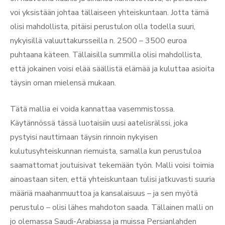
voi yksistään johtaa tällaiseen yhteiskuntaan. Jotta tämä
olisi mahdollista, pitäisi perustulon olla todella suuri,
nykyisillä valuuttakursseilla n. 2500 – 3500 euroa
puhtaana käteen. Tällaisilla summilla olisi mahdollista,
että jokainen voisi elää säällistä elämää ja kuluttaa asioita
täysin oman mielensä mukaan.
Tätä mallia ei voida kannattaa vasemmistossa.
Käytännössä tässä luotaisiin uusi aatelisrälssi, joka
pystyisi nauttimaan täysin rinnoin nykyisen
kulutusyhteiskunnan riemuista, samalla kun perustuloa
saamattomat joutuisivat tekemään työn. Malli voisi toimia
ainoastaan siten, että yhteiskuntaan tulisi jatkuvasti suuria
määriä maahanmuuttoa ja kansalaisuus – ja sen myötä
perustulo – olisi lähes mahdoton saada. Tällainen malli on
jo olemassa Saudi-Arabiassa ja muissa Persianlahden