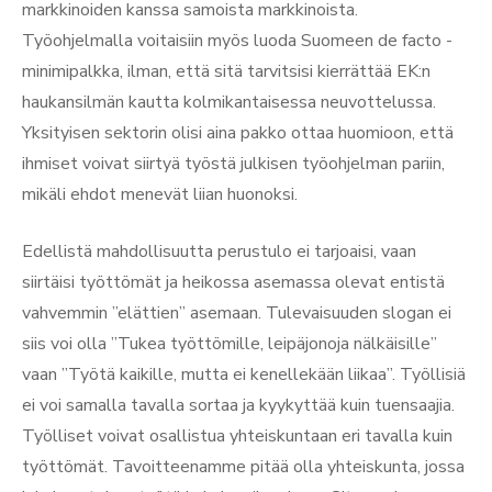
markkinoiden kanssa samoista markkinoista.
Työohjelmalla voitaisiin myös luoda Suomeen de facto -
minimipalkka, ilman, että sitä tarvitsisi kierrättää EK:n
haukansilmän kautta kolmikantaisessa neuvottelussa.
Yksityisen sektorin olisi aina pakko ottaa huomioon, että
ihmiset voivat siirtyä työstä julkisen työohjelman pariin,
mikäli ehdot menevät liian huonoksi.
Edellistä mahdollisuutta perustulo ei tarjoaisi, vaan
siirtäisi työttömät ja heikossa asemassa olevat entistä
vahvemmin ”elättien” asemaan. Tulevaisuuden slogan ei
siis voi olla ”Tukea työttömille, leipäjonoja nälkäisille”
vaan ”Työtä kaikille, mutta ei kenellekään liikaa”. Työllisiä
ei voi samalla tavalla sortaa ja kyykyttää kuin tuensaajia.
Työlliset voivat osallistua yhteiskuntaan eri tavalla kuin
työttömät. Tavoitteenamme pitää olla yhteiskunta, jossa