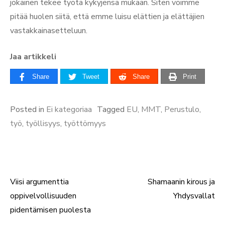
jokainen tekee työtä kykyjensä mukaan. Siten voimme
pitää huolen siitä, että emme luisu elättien ja elättäjien
vastakkainasetteluun.
Jaa artikkeli
Share
Tweet
Share
Print
Posted in
Ei kategoriaa
Tagged
EU
,
MMT
,
Perustulo
,
työ
,
työllisyys
,
työttömyys
Viisi argumenttia
Shamaanin kirous ja
Artikkelien
oppivelvollisuuden
Yhdysvallat
selaus
pidentämisen puolesta