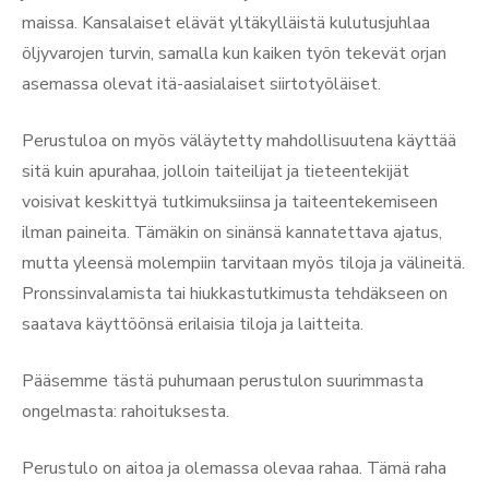
maissa. Kansalaiset elävät yltäkylläistä kulutusjuhlaa
öljyvarojen turvin, samalla kun kaiken työn tekevät orjan
asemassa olevat itä-aasialaiset siirtotyöläiset.
Perustuloa on myös väläytetty mahdollisuutena käyttää
sitä kuin apurahaa, jolloin taiteilijat ja tieteentekijät
voisivat keskittyä tutkimuksiinsa ja taiteentekemiseen
ilman paineita. Tämäkin on sinänsä kannatettava ajatus,
mutta yleensä molempiin tarvitaan myös tiloja ja välineitä.
Pronssinvalamista tai hiukkastutkimusta tehdäkseen on
saatava käyttöönsä erilaisia tiloja ja laitteita.
Pääsemme tästä puhumaan perustulon suurimmasta
ongelmasta: rahoituksesta.
Perustulo on aitoa ja olemassa olevaa rahaa. Tämä raha