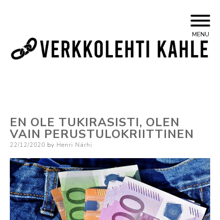
Skip
Yleisvasemmistolainen verkkojulkaisu
Kahle
MENU
to
content
EN OLE TUKIRASISTI, OLEN
VAIN PERUSTULOKRIITTINEN
Posted
22/12/2020
by
Henri Närhi
on