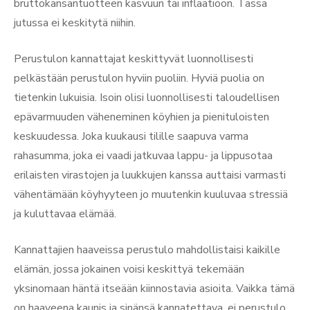
bruttokansantuotteen kasvuun tai inflaatioon. Tässä
jutussa ei keskitytä niihin.
Perustulon kannattajat keskittyvät luonnollisesti
pelkästään perustulon hyviin puoliin. Hyviä puolia on
tietenkin lukuisia. Isoin olisi luonnollisesti taloudellisen
epävarmuuden väheneminen köyhien ja pienituloisten
keskuudessa. Joka kuukausi tilille saapuva varma
rahasumma, joka ei vaadi jatkuvaa lappu- ja lippusotaa
erilaisten virastojen ja luukkujen kanssa auttaisi varmasti
vähentämään köyhyyteen jo muutenkin kuuluvaa stressiä
ja kuluttavaa elämää.
Kannattajien haaveissa perustulo mahdollistaisi kaikille
elämän, jossa jokainen voisi keskittyä tekemään
yksinomaan häntä itseään kiinnostavia asioita. Vaikka tämä
on haaveena kaunis ja sinänsä kannatettava, ei perustulo