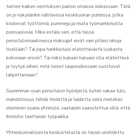
tuntee kaiken verotuksen painon omassa niskassaan. Tätä
on jo nykyäänkin nähtävissä keskiluokan puheissa, jotka
koskevat työttömiä, pummeja ja muita työmarkkinoilta
poissaolevia. Mikä estäisi sen, että tässä
perustulomaailmassa maksajat eivät vain pitäisi rahoja
itsellään? Tai jopa hankkiutuisi elätettävästä luokasta
kokonaan eroon? Tai miksi kukaan haluaisi olla elätettävä
ja tyytyä siihen, mitä toiset laupeudessaan suostuvat
lahjoittamaan?
Suurimman osan perustulon hyödyistä, kuten vakaa tulo,
mahdollisuus tehdä tiedettä ja taidetta sekä mielekäs
oleminen osana yhteisöä, saataisiin saavutettua sillä, että
ihmisille taattaisiin työpaikka.
Yhteiskunnallisesta keskustelusta on täysin unohdettu