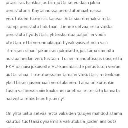
pitäisi siis hankkia jostain, jotta se voidaan jakaa
perustulona. Käytännössä perustulomaailmassa
verotuksen tulee siis kasvaa. Sitä suuremmaksi, mitä
isompi perustulo halutaan. Lienee selvää, että vaikka
perustulo hyödyttäisi yhteiskuntaa paljon, ei voida
olettaa, että veronmaksajat hyväksyisivät noin vain
”ilmaisen rahan” jakamisen jokaiselle, jos tämä samalla
nostaa heidän verotustaan. Toinen mahdollisuus olisi, että
EKP painaisi jokaiselle EU-kansalaisille perustulon verran
uutta rahaa. Toteutuessaan tämä ei vaikuttaisi mitenkään
yksittäisen jäsenmaan verotukseen. Tämä on kuitenkin
tässä vaiheessa niin kaukainen unelma, ettei siitä kannata
haaveilla realistisesti juuri nyt.
On yhtä lailla selvää, että vakaiden tulojen mahdollistama
kulutus tuottaisi dynaamisia vaikutuksia, joiden ansiosta