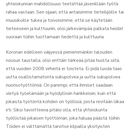
yhteiskunnan mahdollisuus teetättää jäsenillään työtä
rahaa vastaan. Sen sijaan, että antaisimme tieteilijöille tai
muusikoille tukea ja toivoisimme, että se käytetään
tieteeseen ja kulttuuriin, olisi järkevämpää palkata heidät
suoraan töihin tuottamaan tiedettä ja kulttuuria.
Koronan edelleen väijyessä pienemmänkin talouden
nousun taustalla, olisi erittäin tärkeää pitää huolta siitä,
että vuoden 2008 virheitä ei toisteta. Ei pidä luoda taas
uutta osallistamatonta sukupolvea ja uutta sukupolvea
nuorisotyöttömiä. On parempi, että ihmiset saadaan
vietyä työelämään ja hyödyllisiin hankkeisiin, kuin että
jokaista työtöntä kohden on työllisiä, joista revitään liikaa
irti. Siksi tavoitteena pitäisi olla, että yhteiskunta
työllistää jokaisen työttömän, joka haluaa päästä töihin.
Töiden ei välttämättä tarvitse kilpailla yksityisten