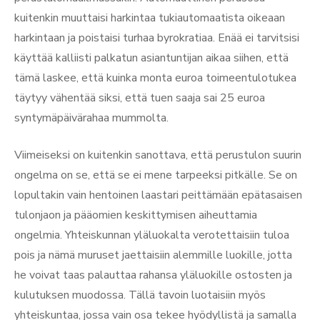
kuitenkin muuttaisi harkintaa tukiautomaatista oikeaan
harkintaan ja poistaisi turhaa byrokratiaa. Enää ei tarvitsisi
käyttää kalliisti palkatun asiantuntijan aikaa siihen, että
tämä laskee, että kuinka monta euroa toimeentulotukea
täytyy vähentää siksi, että tuen saaja sai 25 euroa
syntymäpäivärahaa mummolta.
Viimeiseksi on kuitenkin sanottava, että perustulon suurin
ongelma on se, että se ei mene tarpeeksi pitkälle. Se on
lopultakin vain hentoinen laastari peittämään epätasaisen
tulonjaon ja pääomien keskittymisen aiheuttamia
ongelmia. Yhteiskunnan yläluokalta verotettaisiin tuloa
pois ja nämä muruset jaettaisiin alemmille luokille, jotta
he voivat taas palauttaa rahansa yläluokille ostosten ja
kulutuksen muodossa. Tällä tavoin luotaisiin myös
yhteiskuntaa, jossa vain osa tekee hyödyllistä ja samalla