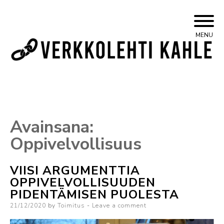
Skip
Yleisvasemmistolainen verkkojulkaisu
Kahle
MENU
to
content
Avainsana:
Oppivelvollisuus
VIISI ARGUMENTTIA
OPPIVELVOLLISUUDEN
PIDENTÄMISEN PUOLESTA
Posted
21/12/2020
by
Toimitus
Leave a comment
on