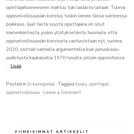
opettajahuoneeseen mahtuu toki laidasta laitaan. Tuleva
oppivelvollisuusiän korotus tuskin lienee tässä suhteessa
poikkeus. Juuri tästä syystä opettajana on ollut
mielenkiintoista, joskin yllätyksetöntä, huomata, että
oppivelvollisuusiän korotusta vastustetaan nyt, vuonna
2020, osittain samoilla argumenteilla kuin peruskoulu-
uudistusta kaukaisella 1970-luvulla, jolloin oppositiossa
“Viisi
…
Lisää
argumenttia
oppivelvollisuuden
Posted in
Ei kategoriaa
Tagged
koulu
,
opettajat
,
pidentämisen
on
oppivelvollisuus
Leave a Comment
puolesta”
Viisi
argumenttia
oppivelvollisuuden
pidentämisen
VIIMEISIMMÄT ARTIKKELIT