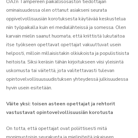
OAJ:n Tampereen paikallisosaston tiedottajan
ominaisuudessa olen ottanut asiakseni seurata
oppivelvollisuusiän korotuksesta käytävää keskustelua
niin työpaikalla kuin eri medialähteissä ja somessa. Olen
karvain mielin saanut huomata, että kriittistä lukutaitoa
itse työkseen opettavat opettajat vakuuttuvat usein
helposti, milloin millaisistakin olkiukoista ja populistisista
heitoista. Siksi keräsin tähän kirjoitukseen viisi yleisintä
uskomusta tai väitettä, jota valitettavasti tulevan
opintovelvollisuusuudistuksen yhteydessä julkisuudessa
hyvin usein esitetään.
Väite yksi: toisen asteen opettajat ja rehtorit
vastustavat opintovelvollisuusiän korotusta
On totta, että opettajat ovat poliittisesti mitä
monimuotoisin seurakunta ja mielipiteitä jokaiseen