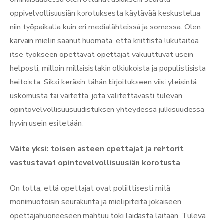
oppivelvollisuusiän korotuksesta käytävää keskustelua
niin työpaikalla kuin eri medialähteissä ja somessa. Olen
karvain mielin saanut huomata, että kriittistä lukutaitoa
itse työkseen opettavat opettajat vakuuttuvat usein
helposti, milloin millaisistakin olkiukoista ja populistisista
heitoista. Siksi keräsin tähän kirjoitukseen viisi yleisintä
uskomusta tai väitettä, jota valitettavasti tulevan
opintovelvollisuusuudistuksen yhteydessä julkisuudessa
hyvin usein esitetään.
Väite yksi: toisen asteen opettajat ja rehtorit
vastustavat opintovelvollisuusiän korotusta
On totta, että opettajat ovat poliittisesti mitä
monimuotoisin seurakunta ja mielipiteitä jokaiseen
opettajahuoneeseen mahtuu toki laidasta laitaan. Tuleva