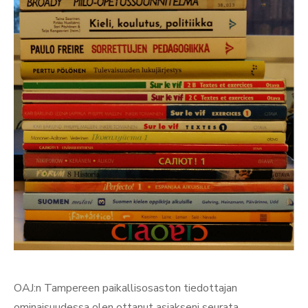
OAJ:n Tampereen paikallisosaston tiedottajan
ominaisuudessa olen ottanut asiakseni seurata