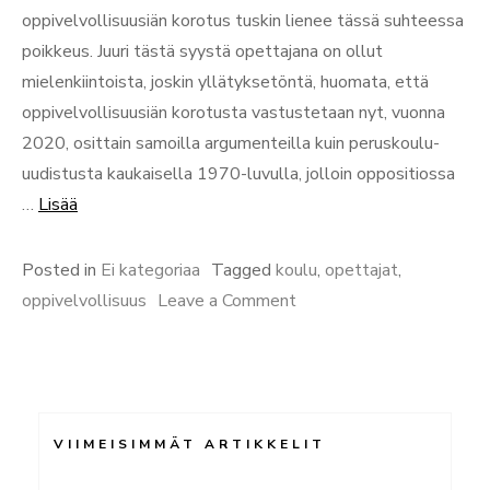
oppivelvollisuusiän korotus tuskin lienee tässä suhteessa
poikkeus. Juuri tästä syystä opettajana on ollut
mielenkiintoista, joskin yllätyksetöntä, huomata, että
oppivelvollisuusiän korotusta vastustetaan nyt, vuonna
2020, osittain samoilla argumenteilla kuin peruskoulu-
uudistusta kaukaisella 1970-luvulla, jolloin oppositiossa
“Viisi
…
Lisää
argumenttia
oppivelvollisuuden
Posted in
Ei kategoriaa
Tagged
koulu
,
opettajat
,
pidentämisen
on
oppivelvollisuus
Leave a Comment
puolesta”
Viisi
argumenttia
oppivelvollisuuden
pidentämisen
VIIMEISIMMÄT ARTIKKELIT
puolesta