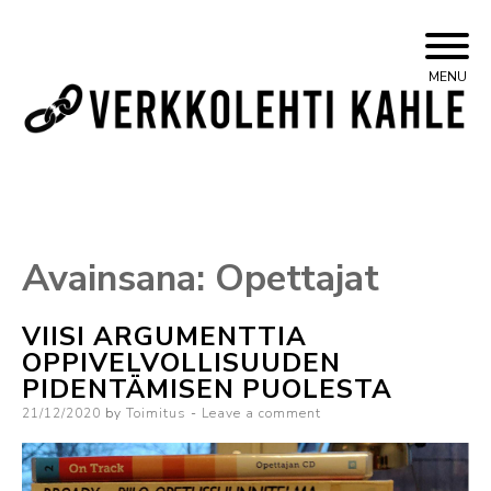
Skip
Yleisvasemmistolainen verkkojulkaisu
Kahle
MENU
to
content
Avainsana:
Opettajat
VIISI ARGUMENTTIA
OPPIVELVOLLISUUDEN
PIDENTÄMISEN PUOLESTA
Posted
21/12/2020
by
Toimitus
Leave a comment
on