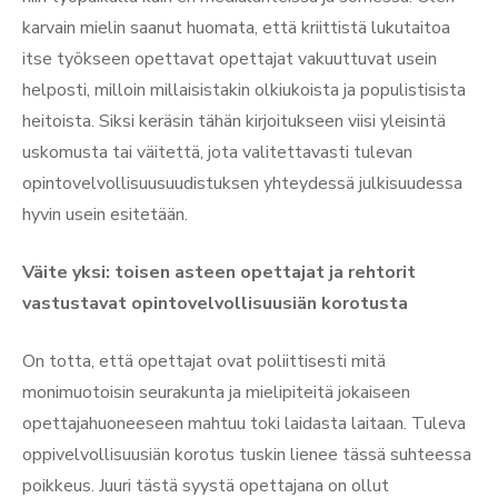
karvain mielin saanut huomata, että kriittistä lukutaitoa
itse työkseen opettavat opettajat vakuuttuvat usein
helposti, milloin millaisistakin olkiukoista ja populistisista
heitoista. Siksi keräsin tähän kirjoitukseen viisi yleisintä
uskomusta tai väitettä, jota valitettavasti tulevan
opintovelvollisuusuudistuksen yhteydessä julkisuudessa
hyvin usein esitetään.
Väite yksi: toisen asteen opettajat ja rehtorit
vastustavat opintovelvollisuusiän korotusta
On totta, että opettajat ovat poliittisesti mitä
monimuotoisin seurakunta ja mielipiteitä jokaiseen
opettajahuoneeseen mahtuu toki laidasta laitaan. Tuleva
oppivelvollisuusiän korotus tuskin lienee tässä suhteessa
poikkeus. Juuri tästä syystä opettajana on ollut