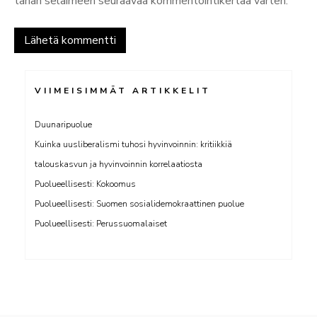
tähän selaimeen seuraavaa kommentointikertaa varten.
VIIMEISIMMÄT ARTIKKELIT
Duunaripuolue
Kuinka uusliberalismi tuhosi hyvinvoinnin: kritiikkiä
talouskasvun ja hyvinvoinnin korrelaatiosta
Puolueellisesti: Kokoomus
Puolueellisesti: Suomen sosialidemokraattinen puolue
Puolueellisesti: Perussuomalaiset