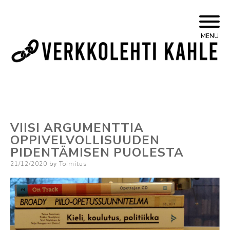
Skip
Yleisvasemmistolainen verkkojulkaisu
Kahle
MENU
to
content
VIISI ARGUMENTTIA
OPPIVELVOLLISUUDEN
PIDENTÄMISEN PUOLESTA
Posted
21/12/2020
by
Toimitus
on