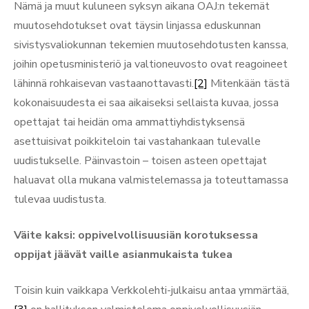
Nämä ja muut kuluneen syksyn aikana OAJ:n tekemät
muutosehdotukset ovat täysin linjassa eduskunnan
sivistysvaliokunnan tekemien muutosehdotusten kanssa,
joihin opetusministeriö ja valtioneuvosto ovat reagoineet
lähinnä rohkaisevan vastaanottavasti.
[2]
Mitenkään tästä
kokonaisuudesta ei saa aikaiseksi sellaista kuvaa, jossa
opettajat tai heidän oma ammattiyhdistyksensä
asettuisivat poikkiteloin tai vastahankaan tulevalle
uudistukselle. Päinvastoin – toisen asteen opettajat
haluavat olla mukana valmistelemassa ja toteuttamassa
tulevaa uudistusta.
Väite kaksi: oppivelvollisuusiän korotuksessa
oppijat jäävät vaille asianmukaista tukea
Toisin kuin vaikkapa Verkkolehti-julkaisu antaa ymmärtää,