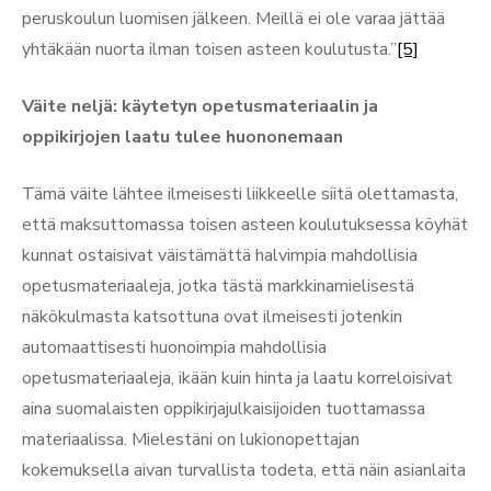
peruskoulun luomisen jälkeen. Meillä ei ole varaa jättää
yhtäkään nuorta ilman toisen asteen koulutusta.”
[5]
Väite neljä: käytetyn opetusmateriaalin ja
oppikirjojen laatu tulee huononemaan
Tämä väite lähtee ilmeisesti liikkeelle siitä olettamasta,
että maksuttomassa toisen asteen koulutuksessa köyhät
kunnat ostaisivat väistämättä halvimpia mahdollisia
opetusmateriaaleja, jotka tästä markkinamielisestä
näkökulmasta katsottuna ovat ilmeisesti jotenkin
automaattisesti huonoimpia mahdollisia
opetusmateriaaleja, ikään kuin hinta ja laatu korreloisivat
aina suomalaisten oppikirjajulkaisijoiden tuottamassa
materiaalissa. Mielestäni on lukionopettajan
kokemuksella aivan turvallista todeta, että näin asianlaita