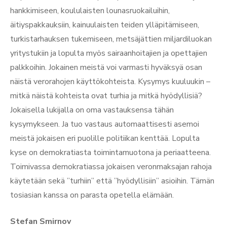
hankkimiseen, koululaisten lounasruokailuihin,
äitiyspakkauksiin, kainuulaisten teiden ylläpitämiseen,
turkistarhauksen tukemiseen, metsäjättien miljardiluokan
yritystukiin ja lopulta myös sairaanhoitajien ja opettajien
palkkoihin. Jokainen meistä voi varmasti hyväksyä osan
näistä verorahojen käyttökohteista. Kysymys kuuluukin –
mitkä näistä kohteista ovat turhia ja mitkä hyödyllisiä?
Jokaisella lukijalla on oma vastauksensa tähän
kysymykseen. Ja tuo vastaus automaattisesti asemoi
meistä jokaisen eri puolille politiikan kenttää. Lopulta
kyse on demokratiasta toimintamuotona ja periaatteena.
Toimivassa demokratiassa jokaisen veronmaksajan rahoja
käytetään sekä ”turhiin” että ”hyödyllisiin” asioihin. Tämän
tosiasian kanssa on parasta opetella elämään.
Stefan Smirnov