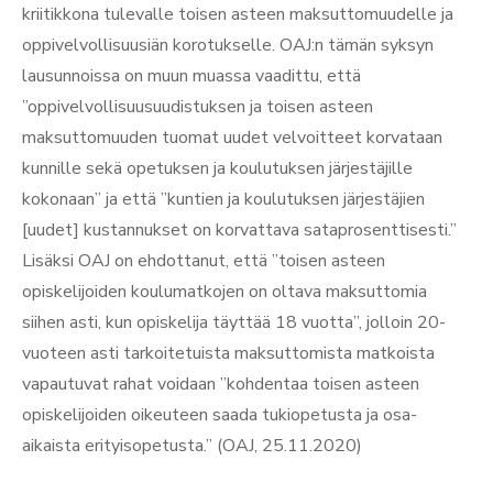
kriitikkona tulevalle toisen asteen maksuttomuudelle ja
oppivelvollisuusiän korotukselle. OAJ:n tämän syksyn
lausunnoissa on muun muassa vaadittu, että
”oppivelvollisuusuudistuksen ja toisen asteen
maksuttomuuden tuomat uudet velvoitteet korvataan
kunnille sekä opetuksen ja koulutuksen järjestäjille
kokonaan” ja että ”kuntien ja koulutuksen järjestäjien
[uudet] kustannukset on korvattava sataprosenttisesti.”
Lisäksi OAJ on ehdottanut, että ”toisen asteen
opiskelijoiden koulumatkojen on oltava maksuttomia
siihen asti, kun opiskelija täyttää 18 vuotta”, jolloin 20-
vuoteen asti tarkoitetuista maksuttomista matkoista
vapautuvat rahat voidaan ”kohdentaa toisen asteen
opiskelijoiden oikeuteen saada tukiopetusta ja osa-
aikaista erityisopetusta.” (OAJ, 25.11.2020)