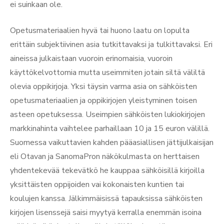
ei suinkaan ole.
Opetusmateriaalien hyvä tai huono laatu on lopulta
erittäin subjektiivinen asia tutkittavaksi ja tulkittavaksi. Eri
aineissa julkaistaan vuoroin erinomaisia, vuoroin
käyttökelvottomia mutta useimmiten jotain siltä väliltä
olevia oppikirjoja. Yksi täysin varma asia on sähköisten
opetusmateriaalien ja oppikirjojen yleistyminen toisen
asteen opetuksessa. Useimpien sähköisten lukiokirjojen
markkinahinta vaihtelee parhaillaan 10 ja 15 euron välillä.
Suomessa vaikuttavien kahden pääasiallisen jättijulkaisijan
eli Otavan ja SanomaPron näkökulmasta on herttaisen
yhdentekevää tekevätkö he kauppaa sähköisillä kirjoilla
yksittäisten oppijoiden vai kokonaisten kuntien tai
koulujen kanssa. Jälkimmäisissä tapauksissa sähköisten
kirjojen lisenssejä saisi myytyä kerralla enemmän isoina