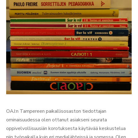
OAJ:n Tampereen paikallisosaston tiedottajan
ominaisuudessa olen ottanut asiakseni seurata
oppivelvollisuusiän korotuksesta käytävää keskustelua
niin työpaikalla kuin eri medialähteissä ja somessa. Olen