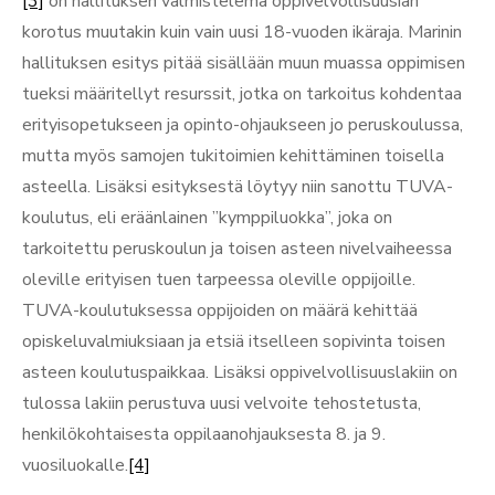
[3]
on hallituksen valmistelema oppivelvollisuusiän
korotus muutakin kuin vain uusi 18-vuoden ikäraja. Marinin
hallituksen esitys pitää sisällään muun muassa oppimisen
tueksi määritellyt resurssit, jotka on tarkoitus kohdentaa
erityisopetukseen ja opinto-ohjaukseen jo peruskoulussa,
mutta myös samojen tukitoimien kehittäminen toisella
asteella. Lisäksi esityksestä löytyy niin sanottu TUVA-
koulutus, eli eräänlainen ”kymppiluokka”, joka on
tarkoitettu peruskoulun ja toisen asteen nivelvaiheessa
oleville erityisen tuen tarpeessa oleville oppijoille.
TUVA-koulutuksessa oppijoiden on määrä kehittää
opiskeluvalmiuksiaan ja etsiä itselleen sopivinta toisen
asteen koulutuspaikkaa. Lisäksi oppivelvollisuuslakiin on
tulossa lakiin perustuva uusi velvoite tehostetusta,
henkilökohtaisesta oppilaanohjauksesta 8. ja 9.
vuosiluokalle.
[4]