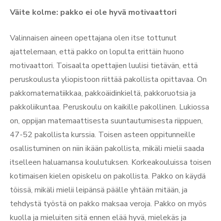
Väite kolme: pakko ei ole hyvä motivaattori
Valinnaisen aineen opettajana olen itse tottunut
ajattelemaan, että pakko on lopulta erittäin huono
motivaattori. Toisaalta opettajien luulisi tietävän, että
peruskoulusta yliopistoon riittää pakollista opittavaa. On
pakkomatematiikkaa, pakkoäidinkieltä, pakkoruotsia ja
pakkoliikuntaa. Peruskoulu on kaikille pakollinen. Lukiossa
on, oppijan matemaattisesta suuntautumisesta riippuen,
47-52 pakollista kurssia. Toisen asteen oppitunneille
osallistuminen on niin ikään pakollista, mikäli mielii saada
itselleen haluamansa koulutuksen. Korkeakouluissa toisen
kotimaisen kielen opiskelu on pakollista. Pakko on käydä
töissä, mikäli mielii leipänsä päälle yhtään mitään, ja
tehdystä työstä on pakko maksaa veroja. Pakko on myös
kuolla ja mieluiten sitä ennen elää hyvä, mielekäs ja