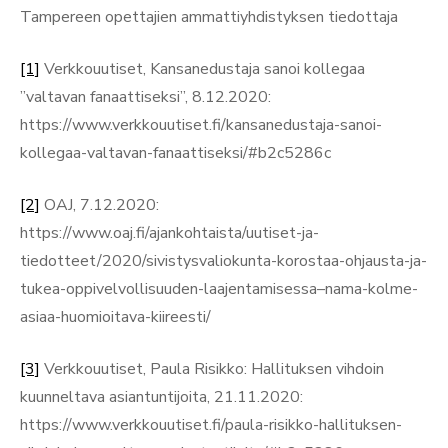
Tampereen opettajien ammattiyhdistyksen tiedottaja
[1]
Verkkouutiset, Kansanedustaja sanoi kollegaa
”valtavan fanaattiseksi”, 8.12.2020:
https://www.verkkouutiset.fi/kansanedustaja-sanoi-
kollegaa-valtavan-fanaattiseksi/#b2c5286c
[2]
OAJ, 7.12.2020:
https://www.oaj.fi/ajankohtaista/uutiset-ja-
tiedotteet/2020/sivistysvaliokunta-korostaa-ohjausta-ja-
tukea-oppivelvollisuuden-laajentamisessa–nama-kolme-
asiaa-huomioitava-kiireesti/
[3]
Verkkouutiset, Paula Risikko: Hallituksen vihdoin
kuunneltava asiantuntijoita, 21.11.2020:
https://www.verkkouutiset.fi/paula-risikko-hallituksen-