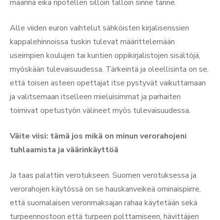
määrinä eikä ripotellen silloin tällöin sinne tänne.
Alle viiden euron vaihtelut sähköisten kirjalisenssien
kappalehinnoissa tuskin tulevat määrittelemään
useimpien koulujen tai kuntien oppikirjalistojen sisältöjä,
myöskään tulevaisuudessa. Tärkeintä ja oleellisinta on se,
että toisen asteen opettajat itse pystyvät vaikuttamaan
ja valitsemaan itselleen mieluisimmat ja parhaiten
toimivat opetustyön välineet myös tulevaisuudessa.
Väite viisi: tämä jos mikä on minun verorahojeni
tuhlaamista ja väärinkäyttöä
Ja taas palattiin verotukseen. Suomen verotuksessa ja
verorahojen käytössä on se hauskanveikeä ominaispiirre,
että suomalaisen veronmaksajan rahaa käytetään sekä
turpeennostoon että turpeen polttamiseen, hävittäjien