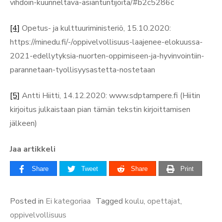
vihdoin-kuunneltava-asiantuntijoita/#b2c5286c
[4]
Opetus- ja kulttuuriministeriö, 15.10.2020:
https://minedu.fi/-/oppivelvollisuus-laajenee-elokuussa-
2021-edellytyksia-nuorten-oppimiseen-ja-hyvinvointiin-
parannetaan-tyollisyysastetta-nostetaan
[5]
Antti Hiitti, 14.12.2020: www.sdptampere.fi (Hiitin
kirjoitus julkaistaan pian tämän tekstin kirjoittamisen
jälkeen)
Jaa artikkeli
Share
Tweet
Share
Print
Posted in
Ei kategoriaa
Tagged
koulu
,
opettajat
,
oppivelvollisuus