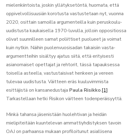
mielenkiintoista, joskin yllätyksetöntä, huomata, että
oppivelvollisuusiän korotusta vastustetaan nyt, vuonna
2020, osittain samoilla argumenteilla kuin peruskoulu-
uudistusta kaukaisella 1970-luvulla, jolloin oppositiossa
olivat suunnilleen samat poliittiset puolueet ja voimat
kuin nytkin. Näihin puolenvuosisadan takaisiin vasta-
argumentteihin sisältyy ajatus siitä, että erityisesti
asianomaiset opettajat ja rehtorit, tässä tapauksessa
toisella asteella, vastustaisivat henkeen ja vereen
tulevaa uudistusta. Väitteen eräs kuuluvimmista
esittäjistä on kansanedustaja
Paula Risikko
.
[1]
Tarkastellaan hetki Risikon väitteen todenperäisyyttä.
Minkä tahansa jäsenistään huolehtivan ja heidän
mielipiteitään kuuntelevan ammattiyhdistyksen tavoin
OAJ on parhaansa mukaan profiloitunut asiallisena