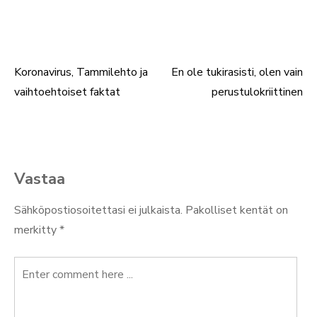
Koronavirus, Tammilehto ja
En ole tukirasisti, olen vain
Artikkelien
vaihtoehtoiset faktat
perustulokriittinen
selaus
Vastaa
Sähköpostiosoitettasi ei julkaista.
Pakolliset kentät on
merkitty
*