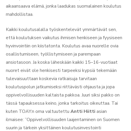
aikaansaava elämä, jonka laadukas suomalainen koulutus
mahdollistaa.
Kaikki koulutusalalla työskentelevät ymmärtävät sen,
että koulutuksen vaikutus ihmisen henkiseen ja fyysiseen
hyvinvointiin on kiistatonta. Koulutus avaa nuorelle ovia
osallistumiseen, työllistymiseen ja parempaan
ansiotasoon. Ja koska läheskään kaikki 15–16-vuotiaat
nuoret eivät ole henkisesti tarpeeksi kypsiä tekemään
tulevaisuuttaan koskevia ratkaisuja tarvitaan
koulutuspolun jatkumiseksi riittävästi ohjausta ja jopa
oppivelvollisuuden kaltaista pakkoa. Juuri siksi pakko on
tässä tapauksessa keino, jonka tarkoitus oikeuttaa. Tai
kuten TOAY:n oma valtuutettu
Antti Hiitti
asian
ilmaisee: ”Oppivelvollisuuden laajentaminen on Suomen
suurin ja tärkein yksittäinen koulutusinvestointi