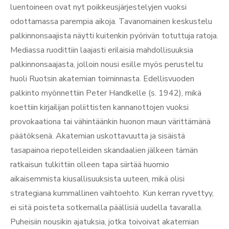
luentoineen ovat nyt poikkeusjärjestelyjen vuoksi
odottamassa parempia aikoja. Tavanomainen keskustelu
palkinnonsaajista näytti kuitenkin pyörivän totuttuja ratoja.
Mediassa ruodittiin laajasti erilaisia mahdollisuuksia
palkinnonsaajasta, jolloin nousi esille myös perusteltu
huoli Ruotsin akatemian toiminnasta. Edellisvuoden
palkinto myönnettiin Peter Handkelle (s. 1942), mikä
koettiin kirjailijan poliittisten kannanottojen vuoksi
provokaationa tai vähintäänkin huonon maun värittämänä
päätöksenä. Akatemian uskottavuutta ja sisäistä
tasapainoa riepotelleiden skandaalien jälkeen tämän
ratkaisun tulkittiin olleen tapa siirtää huomio
aikaisemmista kiusallisuuksista uuteen, mikä olisi
strategiana kummallinen vaihtoehto. Kun kerran ryvettyy,
ei sitä poisteta sotkemalla päällisiä uudella tavaralla.
Puheisiin nousikin ajatuksia, jotka toivoivat akatemian