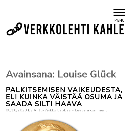
Skip
Yleisvasemmistolainen verkkojulkaisu
Kahle
MENU
to
content
Avainsana:
Louise Glück
PALKITSEMISEN VAIKEUDESTA,
ELI KUINKA VÄISTÄÄ OSUMA JA
SAADA SILTI HAAVA
Posted
08/10/2020
by
Antti-Veikko Labbas
Leave a comment
on