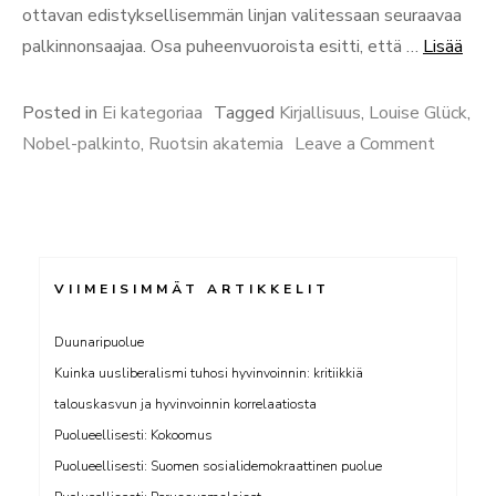
ottavan edistyksellisemmän linjan valitessaan seuraavaa
“Pal
palkinnonsaajaa. Osa puheenvuoroista esitti, että …
Lisää
vaik
eli
Posted in
Ei kategoriaa
Tagged
Kirjallisuus
,
Louise Glück
,
kuin
on
Nobel-palkinto
,
Ruotsin akatemia
Leave a Comment
väis
Palkits
osu
vaikeud
ja
eli
saa
kuinka
VIIMEISIMMÄT ARTIKKELIT
silti
väistää
haav
osuma
Duunaripuolue
ja
Kuinka uusliberalismi tuhosi hyvinvoinnin: kritiikkiä
saada
talouskasvun ja hyvinvoinnin korrelaatiosta
silti
Puolueellisesti: Kokoomus
haava
Puolueellisesti: Suomen sosialidemokraattinen puolue