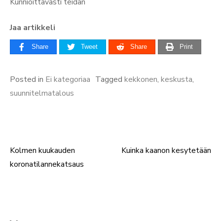
Kunnioittavasti teidän
Jaa artikkeli
Share
Tweet
Share
Print
Posted in
Ei kategoriaa
Tagged
kekkonen
,
keskusta
,
suunnitelmatalous
Kolmen kuukauden
Kuinka kaanon kesytetään
Artikkelien
koronatilannekatsaus
selaus