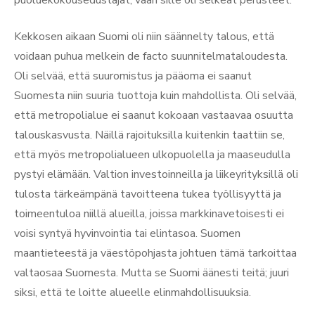
Kekkosen aikaan Suomi oli niin säännelty talous, että
voidaan puhua melkein de facto suunnitelmataloudesta.
Oli selvää, että suuromistus ja pääoma ei saanut
Suomesta niin suuria tuottoja kuin mahdollista. Oli selvää,
että metropolialue ei saanut kokoaan vastaavaa osuutta
talouskasvusta. Näillä rajoituksilla kuitenkin taattiin se,
että myös metropolialueen ulkopuolella ja maaseudulla
pystyi elämään. Valtion investoinneilla ja liikeyrityksillä oli
tulosta tärkeämpänä tavoitteena tukea työllisyyttä ja
toimeentuloa niillä alueilla, joissa markkinavetoisesti ei
voisi syntyä hyvinvointia tai elintasoa. Suomen
maantieteestä ja väestöpohjasta johtuen tämä tarkoittaa
valtaosaa Suomesta. Mutta se Suomi äänesti teitä; juuri
siksi, että te loitte alueelle elinmahdollisuuksia.