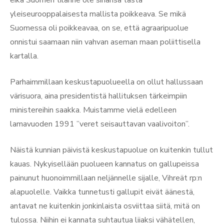
yleiseurooppalaisesta mallista poikkeava. Se mikä
Suomessa oli poikkeavaa, on se, että agraaripuolue
onnistui saamaan niin vahvan aseman maan poliittisella
kartalla.
Parhaimmillaan keskustapuolueella on ollut hallussaan
värisuora, aina presidentistä hallituksen tärkeimpiin
ministereihin saakka. Muistamme vielä edelleen
lamavuoden 1991 ”veret seisauttavan vaalivoiton”.
Näistä kunnian päivistä keskustapuolue on kuitenkin tullut
kauas. Nykyisellään puolueen kannatus on gallupeissa
painunut huonoimmillaan neljännelle sijalle, Vihreät rp:n
alapuolelle. Vaikka tunnetusti gallupit eivät äänestä,
antavat ne kuitenkin jonkinlaista osviittaa siitä, mitä on
tulossa. Niihin ei kannata suhtautua liiaksi vähätellen,