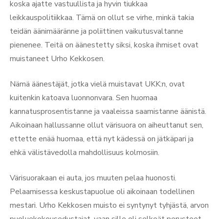
koska ajatte vastuullista ja hyvin tiukkaa
leikkauspolitiikkaa. Tämä on ollut se virhe, minkä takia
teidän äänimääränne ja poliittinen vaikutusvaltanne
pienenee. Teitä on äänestetty siksi, koska ihmiset ovat
muistaneet Urho Kekkosen.
Nämä äänestäjät, jotka vielä muistavat UKK:n, ovat
kuitenkin katoava luonnonvara. Sen huomaa
kannatusprosentistanne ja vaaleissa saamistanne äänistä.
Aikoinaan hallussanne ollut värisuora on aiheuttanut sen,
ettette enää huomaa, että nyt kädessä on jätkäpari ja
ehkä välistävedolla mahdollisuus kolmosiin.
Värisuorakaan ei auta, jos muuten pelaa huonosti.
Pelaamisessa keskustapuolue oli aikoinaan todellinen
mestari. Urho Kekkosen muisto ei syntynyt tyhjästä, arvon
puoluekokousedustajat, vaan sille oli selkeät perusteet.