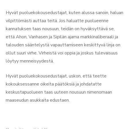
Hyvät puoluekokousedustajat, kuten alussa sanoin, haluan
vilpittömästi auttaa teitä. Jos haluatte puolueenne
kannatuksen taas nousuun, teidän on hyväksyttävä se,
että Ahon, Vanhasen ja Sipilän ajama markkinaliberaali ja
talouden sääntelystä vapauttamiseen keskittyvä linja on
ollut suuri virhe. Virheistä voi oppia ja joskus tulevaisuus
löytyy menneisyydestä.
Hyvät puoluekokousedustajat, uskon, että teette
kokouksessanne oikeita päätöksiä ja johdatatte
keskustapuolueen taas uuteen nousuun nimenomaan
maaseudun asukkaita edustaen.