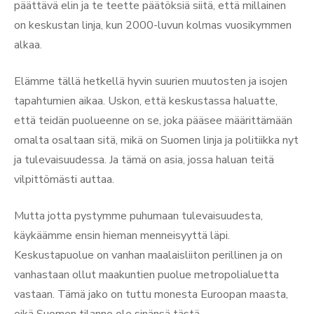
päättävä elin ja te teette päätöksiä siitä, että millainen
on keskustan linja, kun 2000-luvun kolmas vuosikymmen
alkaa.
Elämme tällä hetkellä hyvin suurien muutosten ja isojen
tapahtumien aikaa. Uskon, että keskustassa haluatte,
että teidän puolueenne on se, joka pääsee määrittämään
omalta osaltaan sitä, mikä on Suomen linja ja politiikka nyt
ja tulevaisuudessa. Ja tämä on asia, jossa haluan teitä
vilpittömästi auttaa.
Mutta jotta pystymme puhumaan tulevaisuudesta,
käykäämme ensin hieman menneisyyttä läpi.
Keskustapuolue on vanhan maalaisliiton perillinen ja on
vanhastaan ollut maakuntien puolue metropolialuetta
vastaan. Tämä jako on tuttu monesta Euroopan maasta,
eikä Suomen tilanne ole sinänsä tästä