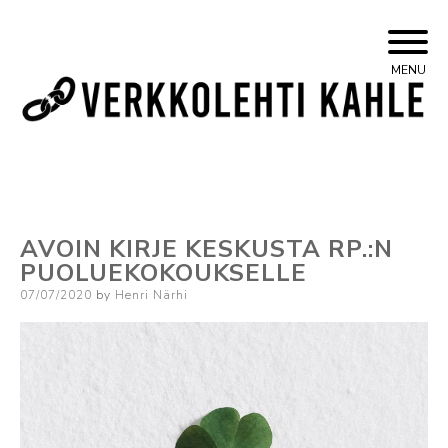
Skip
Yleisvasemmistolainen verkkojulkaisu
Kahle
MENU
to
content
AVOIN KIRJE KESKUSTA RP.:N
PUOLUEKOKOUKSELLE
Posted
07/07/2020
by
Henri Närhi
on