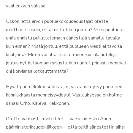
vaalienkaan välissä.
Uskon, että arvon puoluekokousedustajat olette
miettineet usein, että mistä tämä johtuu? Miksi puolue ei
enää onnistu puhuttelemaan äänestäjiä samalla tavalla
kuin ennen? Mistä johtuu, että puolueen viesti ei tavoita
kuulijoita? Miten voi olla, että entinen kuninkaantekijä
joutuu nyt katsomaan sivusta, kun nuoret prinssit menevät
ohi korviansa lotkauttamatta?
Hyvät puoluekokousedustajat, vastaus löytyy puolueen
kunniakkaasta menneisyydestä. Vastauksessa on kolme
sanaa: Urho, Kaleva, Kekkonen.
Olette varmasti kuvitelleet – varsinkin Esko Ahon
pääministerikauden jälkeen – että teitä äänestettiin siksi,