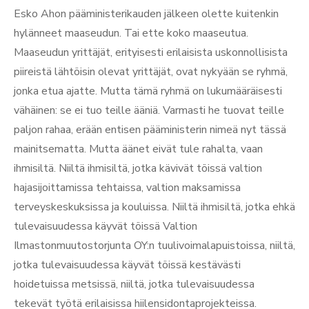
Esko Ahon pääministerikauden jälkeen olette kuitenkin
hylänneet maaseudun. Tai ette koko maaseutua.
Maaseudun yrittäjät, erityisesti erilaisista uskonnollisista
piireistä lähtöisin olevat yrittäjät, ovat nykyään se ryhmä,
jonka etua ajatte. Mutta tämä ryhmä on lukumääräisesti
vähäinen: se ei tuo teille ääniä. Varmasti he tuovat teille
paljon rahaa, erään entisen pääministerin nimeä nyt tässä
mainitsematta. Mutta äänet eivät tule rahalta, vaan
ihmisiltä. Niiltä ihmisiltä, jotka kävivät töissä valtion
hajasijoittamissa tehtaissa, valtion maksamissa
terveyskeskuksissa ja kouluissa. Niiltä ihmisiltä, jotka ehkä
tulevaisuudessa käyvät töissä Valtion
Ilmastonmuutostorjunta OY:n tuulivoimalapuistoissa, niiltä,
jotka tulevaisuudessa käyvät töissä kestävästi
hoidetuissa metsissä, niiltä, jotka tulevaisuudessa
tekevät työtä erilaisissa hiilensidontaprojekteissa.