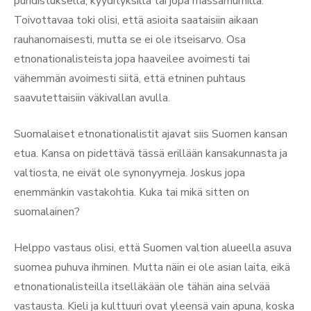
puhdistuksella, kyydityksillä tai jopa massamurhilla.
Toivottavaa toki olisi, että asioita saataisiin aikaan
rauhanomaisesti, mutta se ei ole itseisarvo. Osa
etnonationalisteista jopa haaveilee avoimesti tai
vähemmän avoimesti siitä, että etninen puhtaus
saavutettaisiin väkivallan avulla.
Suomalaiset etnonationalistit ajavat siis Suomen kansan
etua. Kansa on pidettävä tässä erillään kansakunnasta ja
valtiosta, ne eivät ole synonyymeja. Joskus jopa
enemmänkin vastakohtia. Kuka tai mikä sitten on
suomalainen?
Helppo vastaus olisi, että Suomen valtion alueella asuva
suomea puhuva ihminen. Mutta näin ei ole asian laita, eikä
etnonationalisteilla itselläkään ole tähän aina selvää
vastausta. Kieli ja kulttuuri ovat yleensä vain apuna, koska