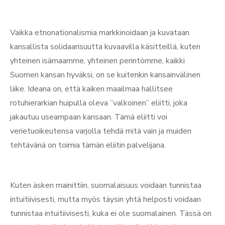
Vaikka etnonationalismia markkinoidaan ja kuvataan
kansallista solidaarisuutta kuvaavilla käsitteillä, kuten
yhteinen isämaamme, yhteinen perintömme, kaikki
Suomen kansan hyväksi, on se kuitenkin kansainvälinen
liike. Ideana on, että kaiken maailmaa hallitsee
rotuhierarkian huipulla oleva ”valkoinen” eliitti, joka
jakautuu useampaan kansaan. Tämä eliitti voi
verietuoikeutensa varjolla tehdä mitä vain ja muiden
tehtävänä on toimia tämän eliitin palvelijana.
Kuten äsken mainittiin, suomalaisuus voidaan tunnistaa
intuitiivisesti, mutta myös täysin yhtä helposti voidaan
tunnistaa intuitiivisesti, kuka ei ole suomalainen. Tässä on