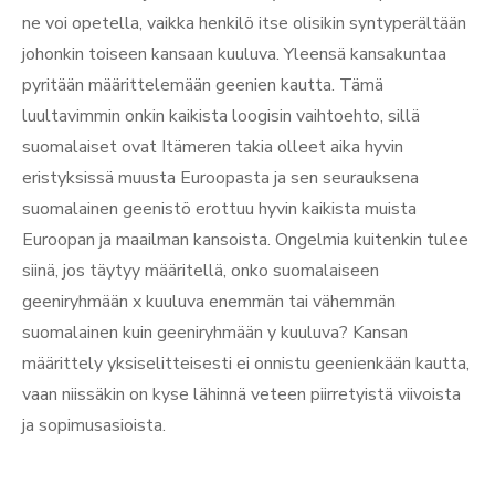
ne voi opetella, vaikka henkilö itse olisikin syntyperältään
johonkin toiseen kansaan kuuluva. Yleensä kansakuntaa
pyritään määrittelemään geenien kautta. Tämä
luultavimmin onkin kaikista loogisin vaihtoehto, sillä
suomalaiset ovat Itämeren takia olleet aika hyvin
eristyksissä muusta Euroopasta ja sen seurauksena
suomalainen geenistö erottuu hyvin kaikista muista
Euroopan ja maailman kansoista. Ongelmia kuitenkin tulee
siinä, jos täytyy määritellä, onko suomalaiseen
geeniryhmään x kuuluva enemmän tai vähemmän
suomalainen kuin geeniryhmään y kuuluva? Kansan
määrittely yksiselitteisesti ei onnistu geenienkään kautta,
vaan niissäkin on kyse lähinnä veteen piirretyistä viivoista
ja sopimusasioista.