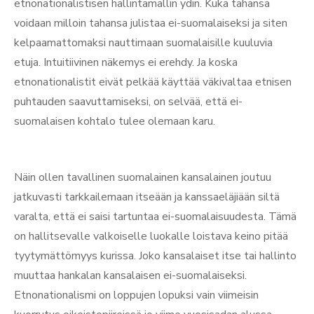
etnonationalistisen hallintamallin ydin. Kuka tahansa
voidaan milloin tahansa julistaa ei-suomalaiseksi ja siten
kelpaamattomaksi nauttimaan suomalaisille kuuluvia
etuja. Intuitiivinen näkemys ei erehdy. Ja koska
etnonationalistit eivät pelkää käyttää väkivaltaa etnisen
puhtauden saavuttamiseksi, on selvää, että ei-
suomalaisen kohtalo tulee olemaan karu.
Näin ollen tavallinen suomalainen kansalainen joutuu
jatkuvasti tarkkailemaan itseään ja kanssaeläjiään siltä
varalta, että ei saisi tartuntaa ei-suomalaisuudesta. Tämä
on hallitsevalle valkoiselle luokalle loistava keino pitää
tyytymättömyys kurissa. Joko kansalaiset itse tai hallinto
muuttaa hankalan kansalaisen ei-suomalaiseksi.
Etnonationalismi on loppujen lopuksi vain viimeisin