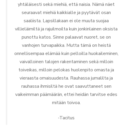
yhtäläisesti sekä miehiä, että naisia. Nämä näet
seuraavat miehiä kaikkialle ja pyytävät osan
saaliista. Lapsillakaan ei ole muuta suojaa
villieläimiltä ja rajuilmoilta kuin jonkinlainen oksista
punottu katos. Sinne palaavat nuoret, se on
vanhojen turvapaikka. Mutta tämä on heistä
onnellisempaa elämää kuin pelloilla huokaileminen,
vaivalloinen talojen rakentaminen sekä milloin
toiveikas, milloin pelokas huolenpito omasta ja
vieraasta omaisuudesta. Rauhassa jumalilta ja
rauhassa ihmisiltä he ovat saavuttaneet sen
vaikeimman päämäärän, ettei heidän tarvitse edes
mitään toivoa.
-Tacitus