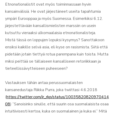
Etnonationalistit ovat myös toiminnassaan hyvin
kansainvälisiä. He ovat järjestäneet useita tapahtumia
ympäri Eurooppaa ja myös Suomessa. Esimerkiksi 6.12.
järjestettävään kansallismielisten marssiin on usein
kutsuttu vieraaksi ulkomaalaisia etnonationalisteja.
Mistä tässä on loppujen lopuksi kysymys? Sanottakoon
ensiksi kaikille selvä asia, eli kyse on rasismista. Siitä että
pidetään jotain tiettyä rotua parempana kuin toista. Mutta
miksi peittää se tällaiseen kansalliseen retoriikkaan ja
tieteellissävytteiseen puheeseen?
Vastauksen tähän antaa perussuomalaisten
kansanedustaja Riikka Purra, joka twiittasi 4.6.2018
(
https://twitter.com/ir_rkp/status/10035820820970414
08
) ”Sanoisinko sinulle, että suurin osa suomalaisista osaa
intuitiivisesti kertoa, kuka on suomalainen ja kuka ei.” Mitä