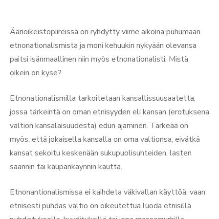
Äärioikeistopiireissä on ryhdytty viime aikoina puhumaan
etnonationalismista ja moni kehuukin nykyään olevansa
paitsi isänmaallinen niin myös etnonationalisti. Mistä
oikein on kyse?
Etnonationalismilla tarkoitetaan kansallissuusaatetta,
jossa tärkeintä on oman etnisyyden eli kansan (erotuksena
valtion kansalaisuudesta) edun ajaminen. Tärkeää on
myös, että jokaisella kansalla on oma valtionsa, eivätkä
kansat sekoitu keskenään sukupuolisuhteiden, lasten
saannin tai kaupankäynnin kautta.
Etnonantionalismissa ei kaihdeta väkivallan käyttöä, vaan
etnisesti puhdas valtio on oikeutettua luoda etnisillä