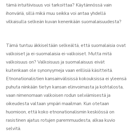
tämä intuitiivisuus voi tarkoittaa? Käytännössä vain
ihonväriä, sillä mikä muu seikka voi antaa yhdellä
vilkaisulla selkeän kuvan kenenkään suomalaisuudesta?
Tämä tuntuu äkkiseltään selkeältä, että suomalaisia ovat
valkoiset ja ei-suomalaisia ei-valkoiset. Mutta mitä
valkoisuus on? Valkoisuus ja suomalaisuus eivät
kuitenkaan ole synonyymeja vaan erillisiä käsitteitä.
Etnonationalistien kansainvälisissä kokouksissa ei yleensä
puhuta niinkään tietyn kansan elinvoimasta ja kohtalosta,
vaan nimenomaan valkoisen rodun selviämisestä ja
oikeudesta valtaan ympäri maailman. Kun otetaan
huomioon, että koko etnonationalismin keskiössä on
rasistinen ajatus rotujen paremmuudesta, alkaa kuvio
selvitä.