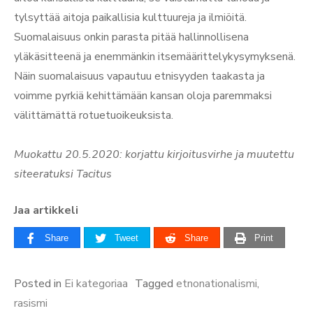
tylsyttää aitoja paikallisia kulttuureja ja ilmiöitä.
Suomalaisuus onkin parasta pitää hallinnollisena
yläkäsitteenä ja enemmänkin itsemäärittelykysymyksenä.
Näin suomalaisuus vapautuu etnisyyden taakasta ja
voimme pyrkiä kehittämään kansan oloja paremmaksi
välittämättä rotuetuoikeuksista.
Muokattu 20.5.2020: korjattu kirjoitusvirhe ja muutettu
siteeratuksi Tacitus
Jaa artikkeli
Share
Tweet
Share
Print
Posted in
Ei kategoriaa
Tagged
etnonationalismi
,
rasismi