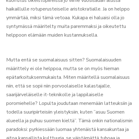
kuorrutus oikeistopiireissä jo viime vuosisadan alussa
haikaillulle rotuperusteiselle aristokratialle. Ja on helppo
ymmärtää, miksi tämä vetoaa. Kukapa ei haluaisi olla jo
syntymässä määritelty muita paremmaksi ja oikeutettu
helppoon elämään muiden kustannuksella.
Mutta entä se suomalaisuus sitten? Suomalaisuuden
määrittely ei ole helppoa, mutta se on myös hieman
epätarkoituksenmukaista. Miten määritellä suomalaisuus
niin, että se sopii niin porvoolaiselle kalastajalle,
saarijärveläiselle it-teknikolle ja lappilaiselle
poromiehelle? Lopulta joudutaan menemään latteuksiin ja
todella suuripiirteisiin yleistyksiin, kuten ”asuu Suomen
alueella ja puhuu suomen kieltä”. Tämä onkin nationalismin
paradoksi: pyrkiessään luomaa yhtenäistä kansakuntaa ja
aitoa kansallista kulttuuria, se väistämättä tuhoaa ja