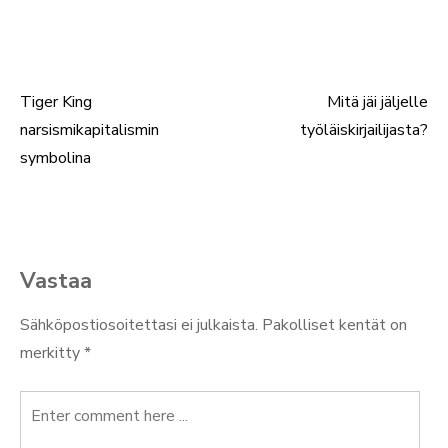
Tiger King
Mitä jäi jäljelle
Artikkelien
narsismikapitalismin
työläiskirjailijasta?
selaus
symbolina
Vastaa
Sähköpostiosoitettasi ei julkaista.
Pakolliset kentät on
merkitty
*