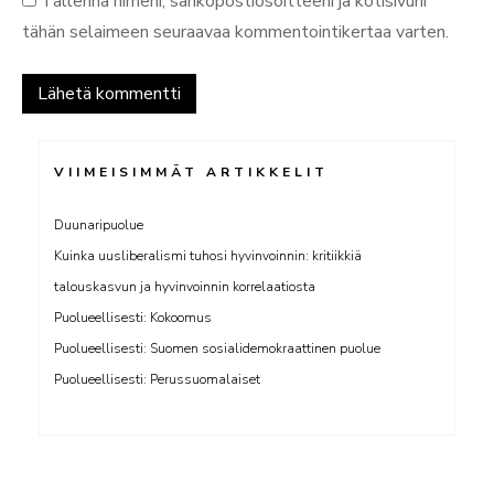
Tallenna nimeni, sähköpostiosoitteeni ja kotisivuni
tähän selaimeen seuraavaa kommentointikertaa varten.
VIIMEISIMMÄT ARTIKKELIT
Duunaripuolue
Kuinka uusliberalismi tuhosi hyvinvoinnin: kritiikkiä
talouskasvun ja hyvinvoinnin korrelaatiosta
Puolueellisesti: Kokoomus
Puolueellisesti: Suomen sosialidemokraattinen puolue
Puolueellisesti: Perussuomalaiset